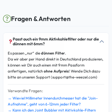
w
9
a
,
r
9
Fragen & Antworten
:
5
5
9
€
,
.
Passt auch ein 9mm Aktivkohlefilter oder nur die
8
dünnen mit 6mm?
5
Es passen „nur“ die
dünnen Filter
.
Da wir aber per Hand direkt in Deutschland produzieren,
€
können wir Dir auch einen mit 9mm Passform
anfertigen, natürlich
ohne Aufpreis
! Wende Dich dazu
bitte an unseren Support (
support@the-weezel.com
)
Verwandte Fragen:
→ Wieviel Millimeter Innendurchmesser hat die "Join-
Aufnahme", geht von 6-12mm jeder Filter?
→ Kann ich den Joint Bubbler mit Aktivkohle-Filtern