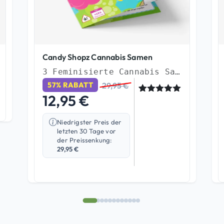
Candy Shopz Cannabis Samen
3 Feminisierte Cannabis Samen
29,95
€
57% RABATT
12,95
€
Bewertet
1
mit
5.00
von 5,
Niedrigster Preis der
basierend
letzten 30 Tage vor
auf
Kundenbew
der Preissenkung:
ertung
29,95
€