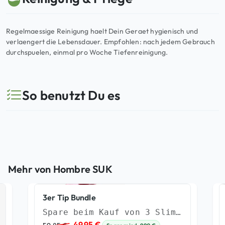
Regelmaessige Reinigung haelt Dein Geraet hygienisch und
verlaengert die Lebensdauer. Empfohlen: nach jedem Gebrauch
durchspuelen, einmal pro Woche Tiefenreinigung.
So benutzt Du es
Mehr von Hombre SUK
3er Tip Bundle
Spare beim Kauf von 3 Slim Tips
U
A
49,95
€