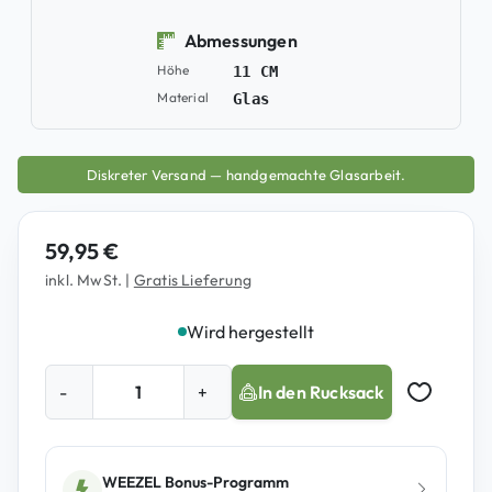
Abmessungen
Höhe
11 CM
Material
Glas
Diskreter Versand — handgemachte Glasarbeit.
59,95
€
inkl. MwSt.
|
Gratis Lieferung
Wird hergestellt
B
-
+
In den Rucksack
e
Auf Merkz
a
s
t
WEEZEL Bonus-Programm