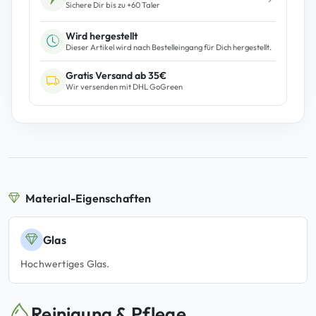
Sichere Dir bis zu +
60
Taler
i
e
Wird hergestellt
B
Dieser Artikel wird nach Bestelleingang für Dich hergestellt.
u
Gratis Versand ab 35€
b
Wir versenden mit DHL GoGreen
b
l
e
r
R
o
t
Material-Eigenschaften
M
e
Glas
n
Hochwertiges Glas.
g
e
Reinigung & Pflege