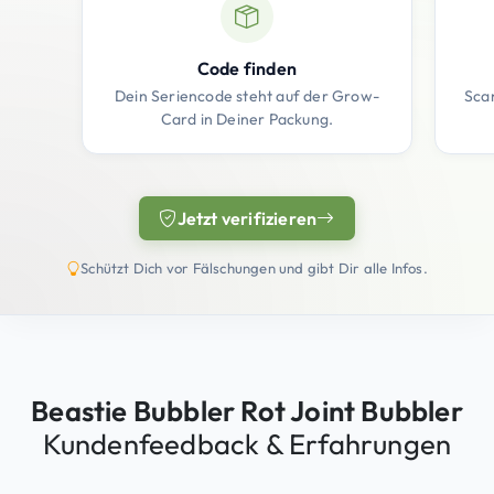
Code finden
Dein Seriencode steht auf der Grow-
Sca
Card in Deiner Packung.
Jetzt verifizieren
(öffnet in neuem Tab)
Schützt Dich vor Fälschungen und gibt Dir alle Infos.
Beastie Bubbler Rot Joint Bubbler
Kundenfeedback & Erfahrungen