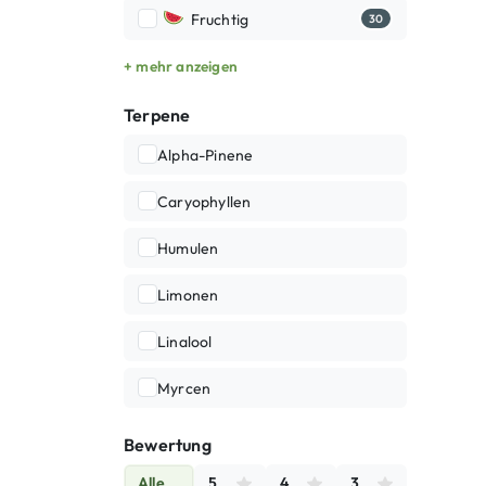
Fruchtig
30
+ mehr anzeigen
Terpene
Alpha-Pinene
Caryophyllen
Humulen
Limonen
Linalool
Myrcen
Bewertung
Alle
5
4
3