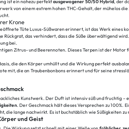
ung ist ein nahezu perfekt
ausgewogener 50/50 Hybrid
, der d
terwerk von einem extrem hohen THC-Gehalt, der mühelos die
ucht.
erer Krone
 geöffnete Tüte Luxus-Süßwaren erinnert, ist das Werk eines k
ge Rückgrat, das verhindert, dass die Süße überwältigend wird
nung bei.
htigen Zitrus- und Beerennoten. Dieses Terpen ist der Motor fü
Basis, die den Körper umhüllt und die Wirkung perfekt ausbala
ote mit, die an Traubenbonbons erinnert und für seine stress
Geschmack
ckliches Kunstwerk. Der Duft ist intensiv süß und fruchtig –
igkeiten
. Der Geschmack hält dieses Versprechen zu 100%. Ei
, die lange nachwirkt. Es ist buchstäblich wie Süßigkeiten zu
Körper und Geist
s. Die Wirkung setzt schnell mit einer Welle von
fröhlicher, z