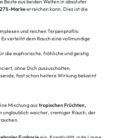
as Beste aus beiden Welten in absoluter
27%-Marke
erreichen kann. Dies ist die
omplexen und reichen Terpenprofils:
. Es verleiht dem Rauch eine vollmundige
r die euphorische, fröhliche und geistig
nciert, ohne Dich auszuschalten.
lösende, fast schon heitere Wirkung bekannt
 eine Mischung aus
tropischen Früchten,
n unglaublich weicher, cremiger Rauch, der
 rauchen.
erebraler Euphorie
ein. Kreativität, gute Laune