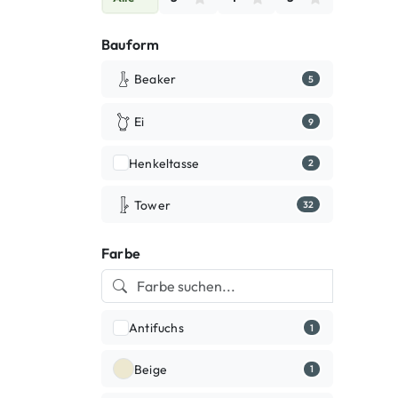
Bauform
Beaker
5
Ei
9
Henkeltasse
2
Tower
32
Farbe
Antifuchs
1
Beige
1