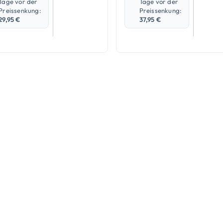
Tage vor der
Tage vor der
Preissenkung:
Preissenkung:
29,95
€
37,95
€