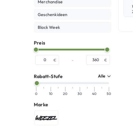
Merchandise
Geschenkideen
Black Week
Preis
-
€
€
Rabatt-Stufe
0
10
20
30
40
50
Marke
WEEZEL®