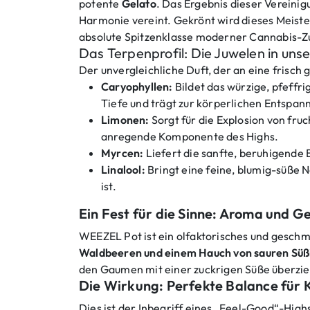
potente
Gelato
. Das Ergebnis dieser Vereinig
Harmonie vereint. Gekrönt wird dieses Meis
absolute Spitzenklasse moderner Cannabis-Z
Das Terpenprofil: Die Juwelen in uns
Der unvergleichliche Duft, der an eine frisch
Caryophyllen:
Bildet das würzige, pfeffri
Tiefe und trägt zur körperlichen Entspan
Limonen:
Sorgt für die Explosion von fruc
anregende Komponente des Highs.
Myrcen:
Liefert die sanfte, beruhigende 
Linalool:
Bringt eine feine, blumig-süße N
ist.
Ein Fest für die Sinne: Aroma und 
WEEZEL Pot ist ein olfaktorisches und geschma
Waldbeeren und einem Hauch von sauren Süß
den Gaumen mit einer zuckrigen Süße überzieht
Die Wirkung: Perfekte Balance für 
Dies ist der Inbegriff eines „Feel-Good“-High