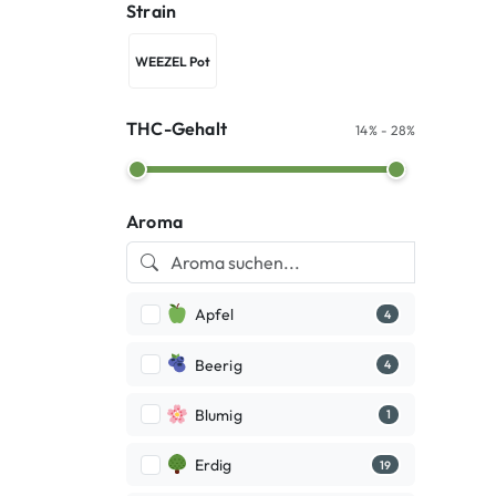
Strain
WEEZEL Pot
WEEZEL Pot
THC-Gehalt
14% - 28%
Aroma
Apfel
4
Beerig
4
Blumig
1
Erdig
19