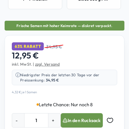
Frische Samen mit hoher Keimrate — diskret verpackt.
34,95
€
63% RABATT
12,95
€
inkl. MwSt.
|
zzgl. Versand
Niedrigster Preis der letzten 30 Tage vor der
Preissenkung:
34,95
€
4,32
€
je 1 Samen
Letzte Chance: Nur noch 8
C
-
+
In den Rucksack
a
Auf Merkz