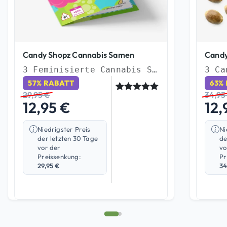
Candy Shopz Cannabis Samen
Candy
3 Feminisierte Cannabis Samen
57% RABATT
63%
29,95
€
34,9
Bewertet
1
12,95
€
12,
mit
5.00
von 5,
basierend
Niedrigster Preis
Ni
auf
Kundenbew
der letzten 30 Tage
de
ertung
vor der
vo
Preissenkung:
Pr
29,95
€
34