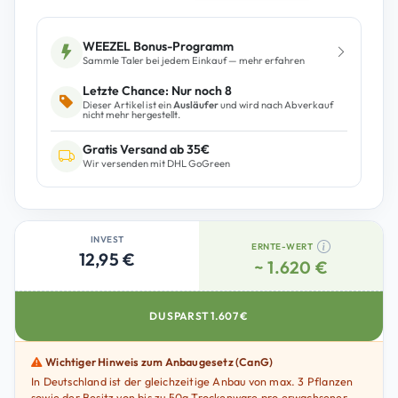
n
d
y
WEEZEL Bonus-Programm
Sammle Taler bei jedem Einkauf — mehr erfahren
S
h
Letzte Chance: Nur noch 8
Dieser Artikel ist ein
Ausläufer
und wird nach Abverkauf
o
nicht mehr hergestellt.
p
Gratis Versand ab 35€
z
Wir versenden mit DHL GoGreen
M
e
n
g
INVEST
ERNTE-WERT
12,95 €
e
~ 1.620 €
DU SPARST
1.607
€
Wichtiger Hinweis zum Anbaugesetz (CanG)
In Deutschland ist der gleichzeitige Anbau von max. 3 Pflanzen
sowie der Besitz von bis zu 50g Trockenware pro erwachsener