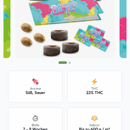
Aroma
THC
Süß, Sauer
22% THC
Blüte
Indoor
7 - 9 Wochen
Bis zu 600 g / m²