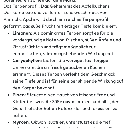
potentesten Sorten auf dem Markt.
Das Terpenprofil: Das Geheimnis des Apfelkuchens
Der komplexe und verführerische Geschmack von
Animalic Apple wird durch ein reiches Terpenprofil
geformt, das süße Frucht mit erdiger Tiefe kombiniert:
Limonen:
Als dominantes Terpen sorgt es für die
vordergründige Note von frischen, süßen Äpfeln und
Zitrusfrüchten und trägt maßgeblich zur
euphorischen, stimmungshebenden Wirkung bei.
Caryophyllen:
Liefert die würzige, fast teigige
Unternote, die an frisch gebackenen Kuchen
erinnert. Dieses Terpen verleiht dem Geschmack
seine Tiefe und ist für seine beruhigende Wirkung auf
den Körper bekannt.
Pinen:
Steuert einen Hauch von frischer Erde und
Kiefer bei, was die Süße ausbalanciert und hilft, den
Geist trotz der hohen Potenz klar und fokussiert zu
halten.
Myrcen:
Obwohl subtiler, unterstützt es die tief