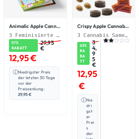
Animalic Apple Cannabis Samen
Crispy Apple Cannabis Samen
3 Feminisierte Cannabis Samen
3 Cannabis Samen + Quellpads & Sticker
3
29,95
57%
63%
4,
€
Bew
1
RABATT
RA
9
ertet
12,95
€
BA
mit
5
TT
2.00
€
von
12,95
Niedrigster Preis
5,
bas
der letzten 30 Tage
ieren
€
vor der
d
Preissenkung:
auf
29,95
€
Kun
Nie
denb
dri
ewer
gst
tung
er
Prei
s
der