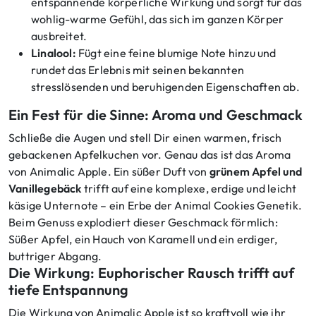
entspannende körperliche Wirkung und sorgt für das
wohlig-warme Gefühl, das sich im ganzen Körper
ausbreitet.
Linalool:
Fügt eine feine blumige Note hinzu und
rundet das Erlebnis mit seinen bekannten
stresslösenden und beruhigenden Eigenschaften ab.
Ein Fest für die Sinne: Aroma und Geschmack
Schließe die Augen und stell Dir einen warmen, frisch
gebackenen Apfelkuchen vor. Genau das ist das Aroma
von Animalic Apple. Ein süßer Duft von
grünem Apfel und
Vanillegebäck
trifft auf eine komplexe, erdige und leicht
käsige Unternote – ein Erbe der Animal Cookies Genetik.
Beim Genuss explodiert dieser Geschmack förmlich:
Süßer Apfel, ein Hauch von Karamell und ein erdiger,
buttriger Abgang.
Die Wirkung: Euphorischer Rausch trifft auf
tiefe Entspannung
Die Wirkung von Animalic Apple ist so kraftvoll wie ihr