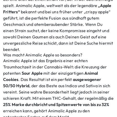
spielt. Animalic Apple, weltweit als der legendäre
„Apple
Fritters“
bekannt und bei uns früher unter „crispy apple“
geführt, ist die perfekte Fusion aus sündhaft gutem
Geschmack und atemberaubender Stärke. Wenn Du
einen Strain suchst, der keine Kompromisse eingeht und
sowohl Deinen Gaumen als auch Deinen Geist auf eine
unvergessliche Reise schickt, dann ist Deine Suche hiermit
beendet.
Was macht Animalic Apple so besonders?
Animalic Apple ist das Ergebnis einer echten
Traumhochzeit in der Cannabis-Welt: die Kreuzung der
potenten
Sour Apple
mit der einzigartigen
Animal
Cookies
. Das Resultat ist ein perfekt
ausgewogener
50/50 Hybrid
, der das Beste aus Indica und Sativa in sich
vereint. Seine wahre Besonderheit liegt jedoch in seiner
schieren Kraft. Mit einem THC-Gehalt, der regelmäßig die
25% Marke durchbricht und Spitzenwerte von bis zu 32%
erreichen kann, gehört Animalic Apple zu den