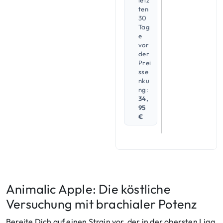
letz
ten
30
Tag
e
vor
der
Prei
sse
nku
ng:
34,
95
€
Animalic Apple: Die köstliche
Versuchung mit brachialer Potenz
Bereite Dich auf einen Strain vor, der in der obersten Liga