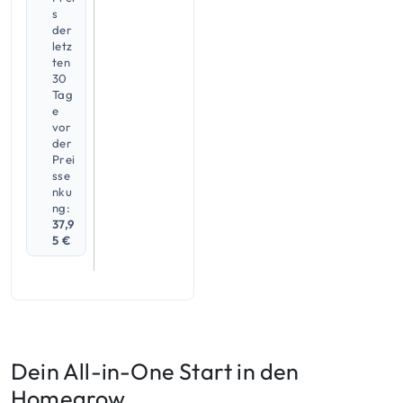
s
der
letz
ten
30
Tag
e
vor
der
Prei
sse
nku
ng:
37,9
5
€
Dein All-in-One Start in den
Homegrow