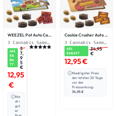
WEEZEL Pot Auto Cannabis Samen
Cookie Crusher Auto Cannabis Starterset
3 Cannabis Samen + Quellpads & Sticker
3 Cannabis Samen + Quellpads & Sticker
3
34,95
63%
66%
7,
€
Bewertet
1
RABATT
RA
9
mit
5.00
12,95
€
BA
von 5,
5
TT
basierend
€
auf
12,95
Niedrigster Preis
Kundenbew
ertung
der letzten 30 Tage
€
vor der
Preissenkung:
34,95
€
Nie
dri
gst
er
Prei