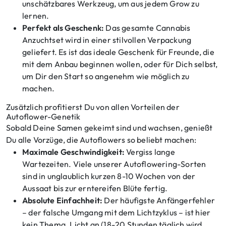
unschätzbares Werkzeug, um aus jedem Grow zu
lernen.
Perfekt als Geschenk:
Das gesamte Cannabis
Anzuchtset wird in einer stilvollen Verpackung
geliefert. Es ist das ideale Geschenk für Freunde, die
mit dem Anbau beginnen wollen, oder für Dich selbst,
um Dir den Start so angenehm wie möglich zu
machen.
Zusätzlich profitierst Du von allen Vorteilen der
Autoflower-Genetik
Sobald Deine Samen gekeimt sind und wachsen, genießt
Du alle Vorzüge, die Autoflowers so beliebt machen:
Maximale Geschwindigkeit:
Vergiss lange
Wartezeiten. Viele unserer Autoflowering-Sorten
sind in unglaublich kurzen 8-10 Wochen von der
Aussaat bis zur erntereifen Blüte fertig.
Absolute Einfachheit:
Der häufigste Anfängerfehler
– der falsche Umgang mit dem Lichtzyklus – ist hier
kein Thema. Licht an (18-20 Stunden täglich wird