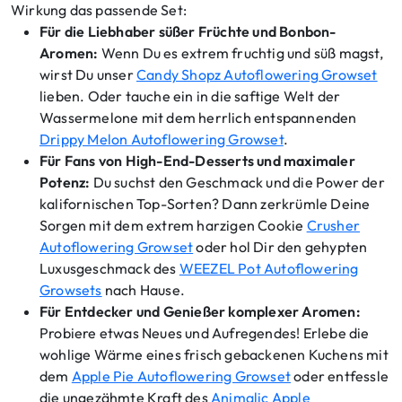
Wirkung das passende Set:
Für die Liebhaber süßer Früchte und Bonbon-
Aromen:
Wenn Du es extrem fruchtig und süß magst,
wirst Du unser
Candy Shopz Autoflowering Growset
lieben. Oder tauche ein in die saftige Welt der
Wassermelone mit dem herrlich entspannenden
Drippy Melon Autoflowering Growset
.
Für Fans von High-End-Desserts und maximaler
Potenz:
Du suchst den Geschmack und die Power der
kalifornischen Top-Sorten? Dann zerkrümle Deine
Sorgen mit dem extrem harzigen Cookie
Crusher
Autoflowering Growset
oder hol Dir den gehypten
Luxusgeschmack des
WEEZEL Pot Autoflowering
Growsets
nach Hause.
Für Entdecker und Genießer komplexer Aromen:
Probiere etwas Neues und Aufregendes! Erlebe die
wohlige Wärme eines frisch gebackenen Kuchens mit
dem
Apple Pie Autoflowering Growset
oder entfessle
die ungezähmte Kraft des
Animalic Apple