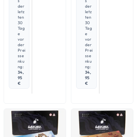
s
s
der
der
letz
letz
ten
ten
30
30
Tag
Tag
e
e
vor
vor
der
der
Prei
Prei
sse
sse
nku
nku
ng:
ng:
34,
34,
95
95
€
€