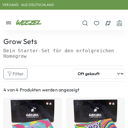
Skip to main content
Direkt zum Inhalt
Weiter zum Footer
VERSAND
AUS DEUTSCHLAND
Menü
Suche öffnen
Merkzettel
Vergleichs
War
Grow Sets
Dein Starter-Set für den erfolgreichen
Homegrow
Filter
4 von 4 Produkten werden angezeigt