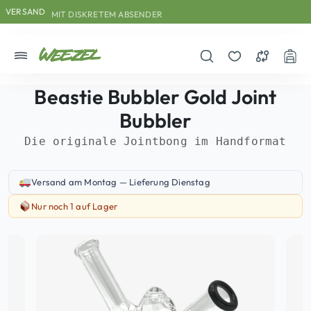
Skip to main content
Direkt zum Inhalt
Weiter zum Footer
VERSAND
MIT DISKRETEM ABSENDER
Menü
Suche öffnen
Merkzettel
Vergleichs
War
Beastie Bubbler Gold Joint
Bubbler
Die originale Jointbong im Handformat
Versand am Montag — Lieferung Dienstag
Versand-Information: Versand am Montag — Lieferung Dienstag
Nur noch 1 auf Lager
Nur noch 1 auf Lager