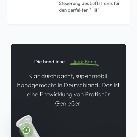
Steuerung des Luftstroms für
den perfekten "Hit".
Die handliche
Joint Bong
Klar durchdacht, super mobil,
handgemacht in Deutschland. Das ist
eine Entwicklung von Profis für
Genießer.
22K Echtgold. Das Logo ist aus echtem 22K Gold gefer
Funktions-Perlen. Die aufgesetzten Perlen geben zusä
Wasser-Reservoir. Filtert und kühlt den Rauch.
Extra langes Mundstück. Weit genug weg, damit Du De
Praktisches Kickloch. Damit steuerst Du die Rauchau
+