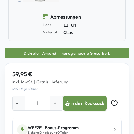
Abmessungen
Höhe
11 CM
Material
Glas
Diskreter Versand — handgemachte Glasarbeit.
59,95
€
inkl. MwSt.
|
Gratis Lieferung
59,95
€
je 1 Stück
B
-
+
In den Rucksack
e
Auf Merkz
a
s
t
WEEZEL Bonus-Programm
Sichere Dir bis zu +
60
Taler