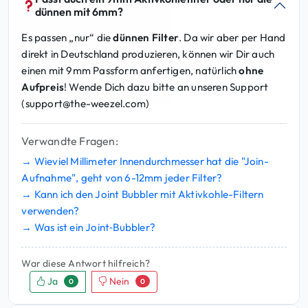
8
dünnen mit 6mm?
5
Es passen „nur“ die
dünnen Filter
. Da wir aber per Hand
direkt in Deutschland produzieren, können wir Dir auch
€
einen mit 9mm Passform anfertigen, natürlich
ohne
Aufpreis
! Wende Dich dazu bitte an unseren Support
(
support@the-weezel.com
)
Verwandte Fragen:
→ Wieviel Millimeter Innendurchmesser hat die "Join-
Aufnahme", geht von 6-12mm jeder Filter?
→ Kann ich den Joint Bubbler mit Aktivkohle-Filtern
verwenden?
→ Was ist ein Joint‑Bubbler?
War diese Antwort hilfreich?
Ja
Nein
0
0