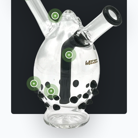
+
+
+
+