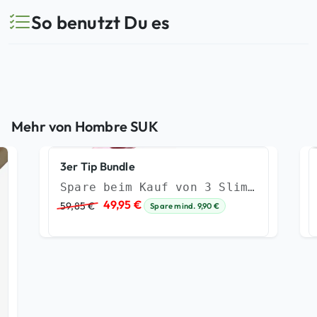
So benutzt Du es
Mehr von Hombre SUK
3er Tip Bundle
Spare beim Kauf von 3 Slim Tips
U
A
49,95
€
59,85
€
Spare mind.
9,90
€
r
k
s
t
p
u
r
e
ü
l
n
l