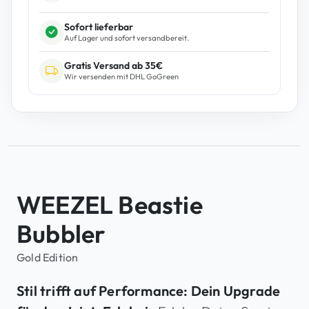
i
e
Sofort lieferbar
B
Auf Lager und sofort versandbereit.
u
Gratis Versand ab 35€
b
Wir versenden mit DHL GoGreen
b
l
e
r
G
o
l
WEEZEL Beastie
d
M
Bubbler
e
n
Gold Edition
g
e
Stil trifft auf Performance: Dein Upgrade