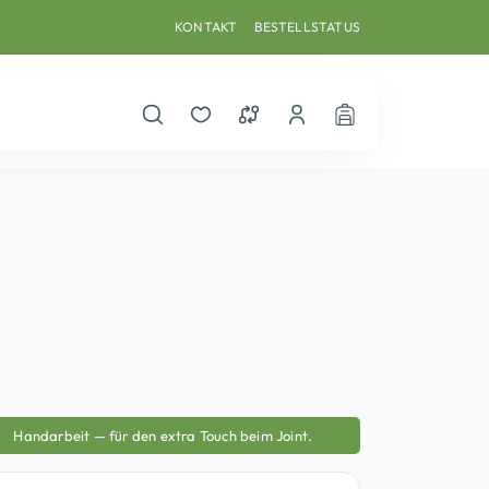
KONTAKT
BESTELLSTATUS
Suche öffnen
Merkzettel
Vergleichsliste
Dein Benutzerkonto
Warenkorb
Handarbeit — für den extra Touch beim Joint.