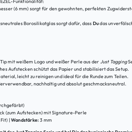
EZEL-Funktionalität:
sser (6 mm) sorgt für den gewohnten, perfekten Zugwiderst
eutrales Borosilikatglas sorgt dafür, dass
Du
das unverfälsc
Tip mit weißem Logo und weißer Perle aus der
Just Tagging
Se
hes Aufstecken schützt das Papier und stabilisiert das Setup.
terial, leicht zu reinigen und ideal für die Runde zum Teilen.
derverwendbar, nachhaltig und absolut geschmacksneutral.
urchgefärbt)
k (zum Aufstecken) mit Signature-Perle
Fit) |
Wandstärke:
3 mm