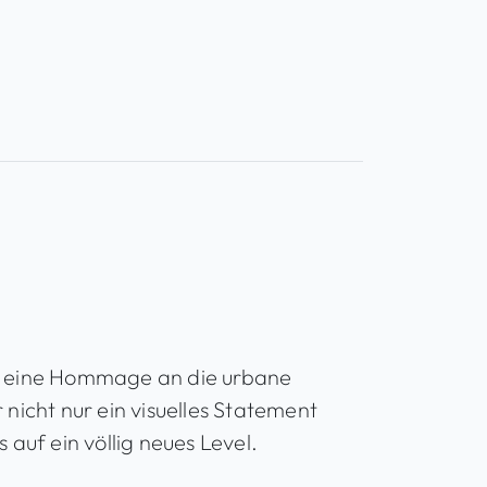
n
g
e
st eine Hommage an die urbane
r nicht nur ein visuelles Statement
uf ein völlig neues Level.