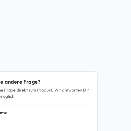
h
e
e
i
r
s
P
i
r
s
e
t
i
:
s
4
w
9
a
,
r
9
:
5
ne andere Frage?
5
ine Frage direkt zum Produkt. Wir antworten Dir
9
€
 möglich.
,
.
8
name
5
€