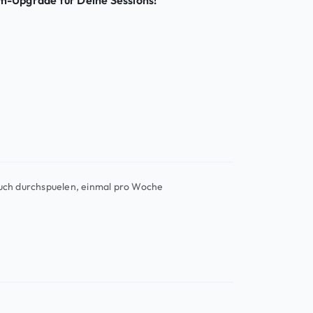
um-Upgrade für Deine Sessions!
uch durchspuelen, einmal pro Woche