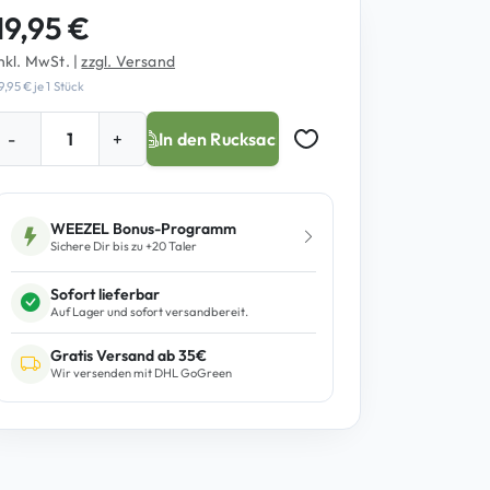
19,95
€
inkl. MwSt.
|
zzgl. Versand
9,95
€
je 1 Stück
G
-
+
In den Rucksack
Auf Merkzettel setzen
a
T
WEEZEL Bonus-Programm
Sichere Dir bis zu +
20
Taler
p
Sofort lieferbar
J
Auf Lager und sofort versandbereit.
T
Gratis Versand ab 35€
R
Wir versenden mit DHL GoGreen
o
M
e