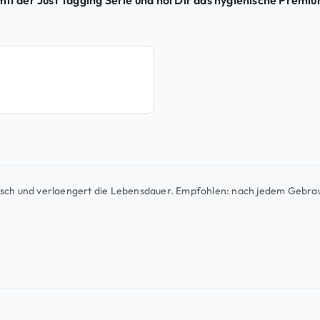
mit der Just Tagging Serie und hol Dir das hygienische Premi
isch und verlaengert die Lebensdauer. Empfohlen: nach jedem Gebra