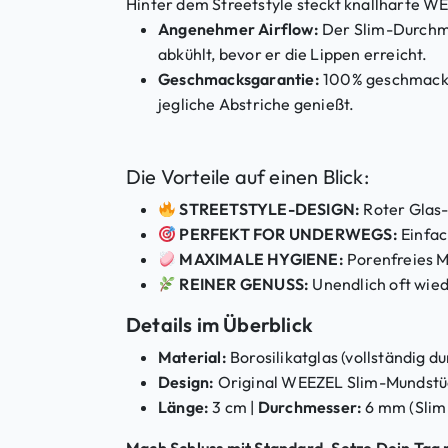
Hinter dem Streetstyle steckt knallharte WE
Angenehmer Airflow:
Der Slim-Durchme
abkühlt, bevor er die Lippen erreicht.
Geschmacksgarantie:
100% geschmacksn
jegliche Abstriche genießt.
Die Vorteile auf einen Blick:
STREETSTYLE-DESIGN:
Roter Glas-
PERFEKT FOR UNDERWEGS:
Einfac
MAXIMALE HYGIENE:
Porenfreies Ma
REINER GENUSS:
Unendlich oft wie
Details im Überblick
Material:
Borosilikatglas (vollständig d
Design:
Original WEEZEL Slim-Mundstüc
Länge:
3 cm |
Durchmesser:
6 mm (Slim 