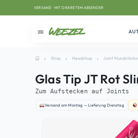
Skip to main content
Direkt zum Inhalt
Weiter zum Footer
MIT DISKRETEM ABSENDER
VERSAND
AU
Menü
Shop
Headshop
Joint Mundstücke
Startseite
Glas Tip JT Rot Sl
Zum Aufstecken auf Joints
Versand am Montag — Lieferung Dienstag
Versand-Information: Versand am Montag — Lieferu
Nur