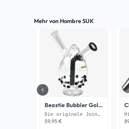
Mehr von Hombre SUK
Golden Flow Glasfilter Spiralfilter
Beastie Bubbler Gold Joint Bubbler
Der Spiralfilter für besseren Durchzug
Die originale Jointbong im Handformat
59,95
€
8