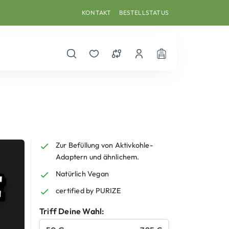
KONTAKT
BESTELLSTATUS
Suche öffnen
Merkzettel
Vergleichsliste
Dein Benutzerkonto
Warenkorb
Zur Befüllung von Aktivkohle-
Adaptern und ähnlichem.
Natürlich Vegan
certified by PURIZE
Triff Deine Wahl:
Menge
Produkt-Variante wählen