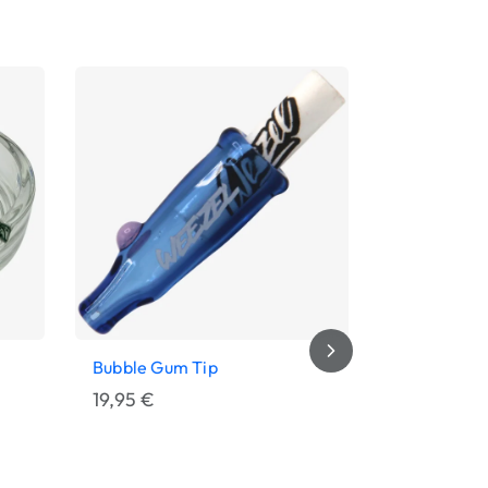
Bubble Gum Tip
Freaky Bub
19,95
€
79,95
€
Bewertet