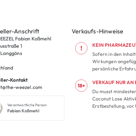
eller-Anschrift
Verkaufs-Hinweise
EEZEL Fabian Koßmehl
KEIN PHARMAZEU
sstraße 1
!
 Langgöns
Sofern in den Inhal
Wirkungen angefügt
chland
persönliche Erfahr
ller-Kontakt
VERKAUF NUR AN
18+
rt@the-weezel.com
Du musst mindestens
Coconut Lose Aktivk
Verantwortliche Person
Erstbestellung, vor
Fabian Koßmehl