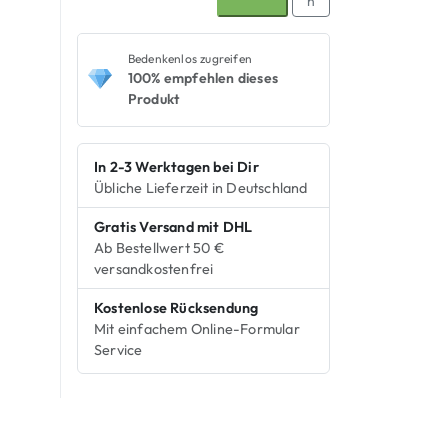
n
e
C
o
Bedenkenlos zugreifen
c
100% empfehlen dieses
Produkt
o
n
u
In 2-3 Werktagen bei Dir
t
Übliche Lieferzeit in Deutschland
M
e
Gratis Versand mit DHL
n
Ab Bestellwert 50 €
g
versandkostenfrei
e
Kostenlose Rücksendung
Mit einfachem Online-Formular
Service