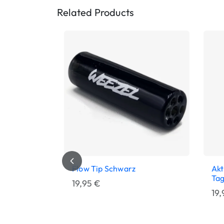
Related Products
Flow Tip Schwarz
Akt
Ta
19,95
€
95
€
19
 der letzten