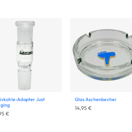
ivkohle-Adapter Just
Glas Aschenbecher
gging
14,95
€
,95
€