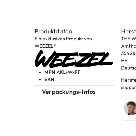
Produktdaten
Herst
Ein exklusives Produkt von
THE W
WEEZEL®
Amthau
35428
HE
Deuts
MPN
AKL-WxPF
EAN
Herste
suppo
Verpackungs-Infos