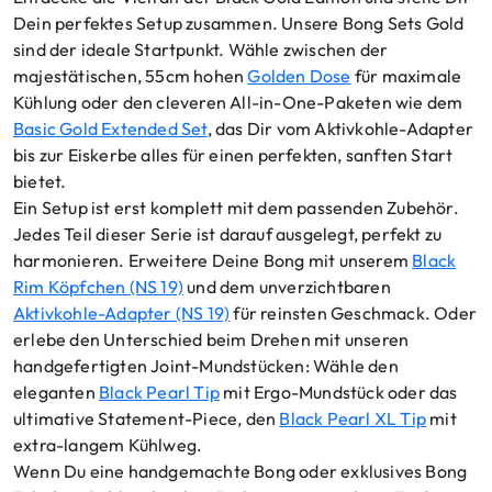
Dein perfektes Setup zusammen. Unsere Bong Sets Gold
sind der ideale Startpunkt. Wähle zwischen der
majestätischen, 55cm hohen
Golden Dose
für maximale
Kühlung oder den cleveren All-in-One-Paketen wie dem
Basic Gold Extended Set
, das Dir vom Aktivkohle-Adapter
bis zur Eiskerbe alles für einen perfekten, sanften Start
bietet.
Ein Setup ist erst komplett mit dem passenden Zubehör.
Jedes Teil dieser Serie ist darauf ausgelegt, perfekt zu
harmonieren. Erweitere Deine Bong mit unserem
Black
Rim Köpfchen (NS 19)
und dem unverzichtbaren
Aktivkohle-Adapter (NS 19)
für reinsten Geschmack. Oder
erlebe den Unterschied beim Drehen mit unseren
handgefertigten Joint-Mundstücken: Wähle den
eleganten
Black Pearl Tip
mit Ergo-Mundstück oder das
ultimative Statement-Piece, den
Black Pearl XL Tip
mit
extra-langem Kühlweg.
Wenn Du eine handgemachte Bong oder exklusives Bong