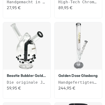
Handgemacht in Deutschland
High-Tech Chrom in Grillz-Qualität.
27,95
€
89,95
€
Beastie Bubbler Gold Joint Bubbler
Golden Dose Glasbong
Die originale Jointbong im Handformat
Handgefertigtes 55cm Bong-Set (NS 19)
59,95
€
244,95
€