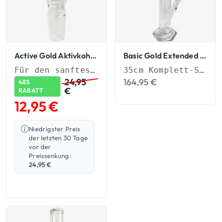
Active Gold Aktivkohle-Adapter
Basic Gold Extended Glasbong
Für den sanftesten und reinsten Hit
35cm Komplett-Set (NS 19) mit Aktivkohle-Adapter & Eiskerben.
164,95
€
24,95
48%
€
RABATT
12,95
€
Niedrigster Preis
der letzten 30 Tage
vor der
Preissenkung:
24,95
€