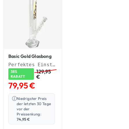
Basic Gold Glasbong
Perfektes Einsteiger-Set in handgemachter Qualität
129,95
38%
€
RABATT
79,95
€
Niedrigster Preis
der letzten 30 Tage
vor der
Preissenkung:
74,95
€