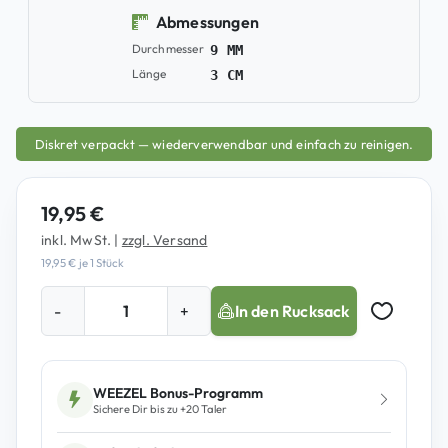
Abmessungen
Durchmesser
9 MM
Länge
3 CM
Diskret verpackt — wiederverwendbar und einfach zu reinigen.
19,95
€
inkl. MwSt.
|
zzgl. Versand
19,95
€
je 1 Stück
S
-
+
In den Rucksack
t
Auf Merkz
r
a
w
WEEZEL Bonus-Programm
Sichere Dir bis zu +
20
Taler
b
e