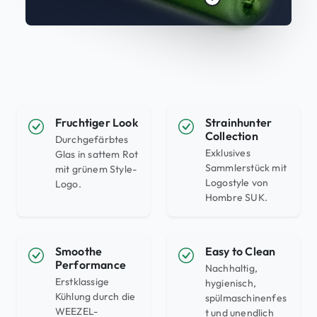
Fruchtiger Look
Strainhunter
Collection
Durchgefärbtes
Exklusives
Glas in sattem Rot
Sammlerstück mit
mit grünem Style-
Logostyle von
Logo.
Hombre SUK.
Smoothe
Easy to Clean
Performance
Nachhaltig,
Erstklassige
hygienisch,
Kühlung durch die
spülmaschinenfes
WEEZEL-
t und unendlich