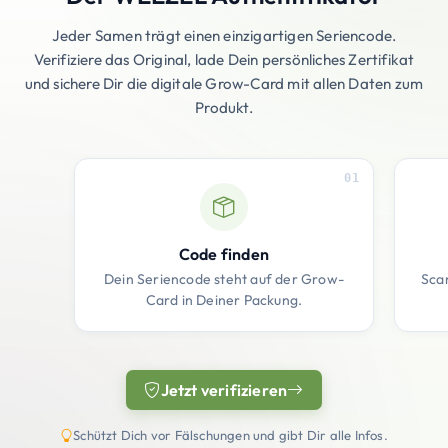
Jeder Samen trägt einen einzigartigen Seriencode.
Verifiziere das Original, lade Dein persönliches Zertifikat
und sichere Dir die digitale Grow-Card mit allen Daten zum
Produkt.
01
Code finden
Dein Seriencode steht auf der Grow-
Sca
Card in Deiner Packung.
Jetzt verifizieren
(öffnet in neuem Tab)
Schützt Dich vor Fälschungen und gibt Dir alle Infos.