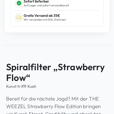
Sofort lieferbar
r
Auf Lager und sofort versandbereit.
r
Gratis Versand ab 35€
y
Wir versenden mit DHL GoGreen
F
l
o
w
M
e
n
Spiralfilter „Strawberry
g
e
Flow“
Kunst trifft Kush
Bereit für die nächste Jagd? Mit der THE
WEEZEL Strawberry Flow Edition bringen
wir Kunst, Street-Credibility und absoluten