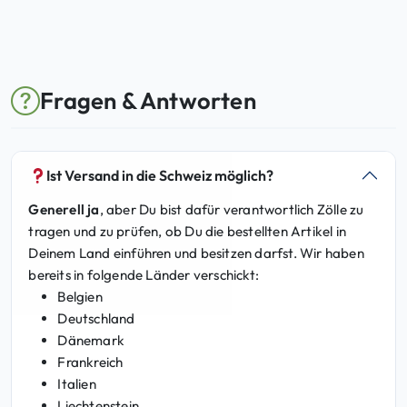
s
4
w
9
a
,
r
9
Fragen & Antworten
:
5
5
9
€
,
.
Ist Versand in die Schweiz möglich?
8
Generell ja
, aber Du bist dafür verantwortlich Zölle zu
5
tragen und zu prüfen, ob Du die bestellten Artikel in
Deinem Land einführen und besitzen darfst. Wir haben
€
bereits in folgende Länder verschickt:
Belgien
Deutschland
Dänemark
Frankreich
Italien
Liechtenstein