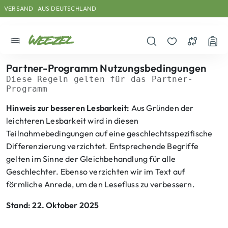
Skip to main content
Direkt zum Inhalt
Weiter zum Footer
VERSAND
IN NEUTRALEN PAKETEN
Menü
Suche öffnen
Merkzettel
Vergleichs
War
Partner-Programm Nutzungsbedingungen
Diese Regeln gelten für das Partner-
Programm
Partner-Programm Nutzungsbedi
Hinweis zur besseren Lesbarkeit:
Aus Gründen der
leichteren Lesbarkeit wird in diesen
Teilnahmebedingungen auf eine geschlechtsspezifische
Differenzierung verzichtet. Entsprechende Begriffe
gelten im Sinne der Gleichbehandlung für alle
Geschlechter. Ebenso verzichten wir im Text auf
förmliche Anrede, um den Lesefluss zu verbessern.
Stand: 22. Oktober 2025