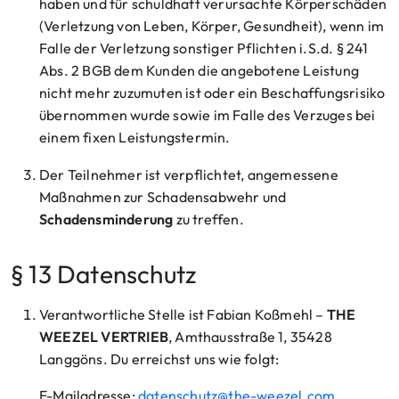
haben und für schuldhaft verursachte Körperschäden
(Verletzung von Leben, Körper, Gesundheit), wenn im
Falle der Verletzung sonstiger Pflichten i.S.d. § 241
Abs. 2 BGB dem Kunden die angebotene Leistung
nicht mehr zuzumuten ist oder ein Beschaffungsrisiko
übernommen wurde sowie im Falle des Verzuges bei
einem fixen Leistungstermin.
Der Teilnehmer ist verpflichtet, angemessene
Maßnahmen zur Schadensabwehr und
Schadensminderung
zu treffen.
§ 13 Datenschutz
Verantwortliche Stelle ist Fabian Koßmehl –
THE
WEEZEL VERTRIEB
, Amthausstraße 1, 35428
Langgöns. Du erreichst uns wie folgt:
E-Mailadresse:
datenschutz@the-weezel.com