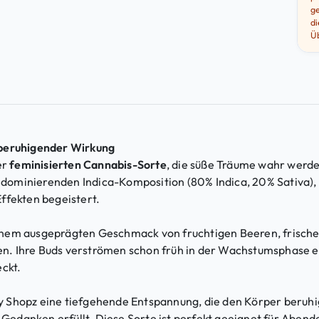
ge
d
Üb
 beruhigender Wirkung
er
feminisierten Cannabis-Sorte
, die süße Träume wahr werde
r dominierenden Indica-Komposition (80% Indica, 20% Sativa),
ffekten begeistert.
t einem ausgeprägten Geschmack von fruchtigen Beeren, frisch
. Ihre Buds verströmen schon früh in der Wachstumsphase ein
ckt.
 Shopz eine tiefgehende Entspannung, die den Körper beruhigt
danken erfüllt. Diese Sorte ist perfekt geeignet für Abend