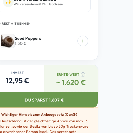
Wir versenden mit DHL GoGreen
M
e
n
DIREKT MITNEHMEN
g
e
Seed Poppers
1,50
€
INVEST
ERNTE-WERT
12,95 €
~ 1.620 €
DU SPARST
1.607
€
Wichtiger Hinweis zum Anbaugesetz (CanG)
 Deutschland ist der gleichzeitige Anbau von max. 3
lanzen sowie der Besitz von bis zu 50g Trockenware
o erwachsener Person legal. Das berechnete