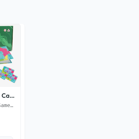
Candy Shopz Cannabis Samen
3 Cannabis Samen + Quellpads & Sticker