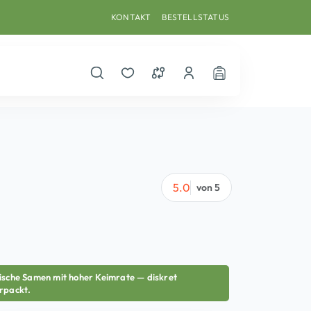
KONTAKT
BESTELLSTATUS
Suche öffnen
Merkzettel
Vergleichsliste
Dein Benutzerkonto
Warenkorb
5.0
von 5
ische Samen mit hoher Keimrate — diskret
rpackt.