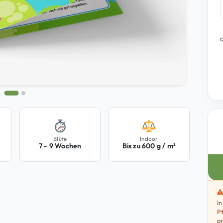
z
Blüte
Indoor
7 - 9 Wochen
Bis zu 600 g / m²
In
Pf
pr