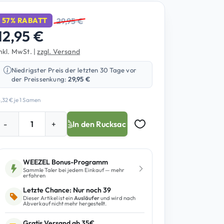
29,95
€
57% RABATT
12,95
€
inkl. MwSt.
|
zzgl. Versand
Niedrigster Preis der letzten 30 Tage vor
der Preissenkung:
29,95
€
,32
€
je 1 Samen
C
-
+
In den Rucksack
a
Auf Merkzettel setzen
n
d
WEEZEL Bonus-Programm
y
Sammle Taler bei jedem Einkauf — mehr
S
erfahren
h
Letzte Chance: Nur noch 39
Dieser Artikel ist ein
Ausläufer
und wird nach
o
Abverkauf nicht mehr hergestellt.
p
Gratis Versand ab 35€