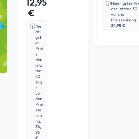
12,95
basierend
Niedrigster Pr
auf
der letzten 30
€
Kundenbew
vor der
ertungen
Preissenkung:
34,95
€
Nie
dri
gst
er
Prei
s
der
letz
ten
30
Tag
e
vor
der
Prei
sse
nku
ng:
34,
95
€