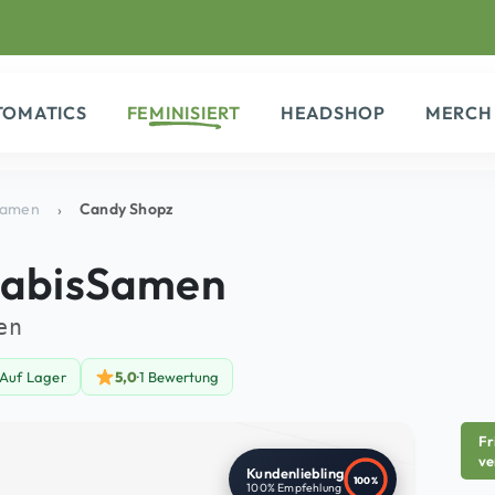
TOMATICS
FEMINISIERT
HEADSHOP
MERCH
amen
Candy Shopz
abis
Samen
en
Auf Lager
5,0
·
1 Bewertung
ng Dienstag
 Lager — 39 Stück verfügbar
Fr
ve
Kundenliebling
100
%
100% Empfehlung