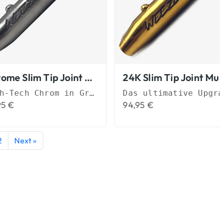
Chrome Slim Tip Joint Mundstück
High-Tech Chrom in Grillz-Qualität.
95
€
94,95
€
2
Next »