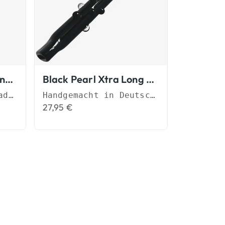
24K Slim Tip Joint Mundstück
Black Pearl Xtra Long Tip Slim Tips
Das ultimative Upgrade für Deinen Genuss
Handgemacht in Deutschland
27,95
€