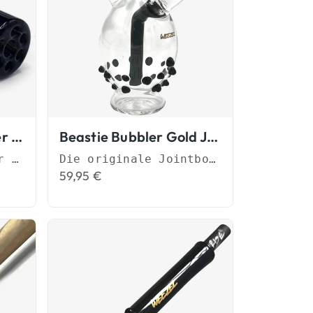
Golden Flow Glasfilter Spiralfilter
Beastie Bubbler Gold Joint Bubbler
Der Spiralfilter für besseren Durchzug
Die originale Jointbong im Handformat
59,95
€