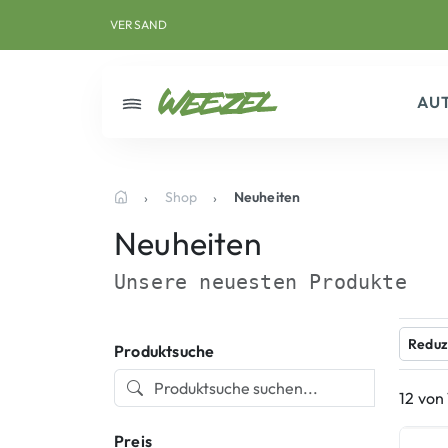
Skip to main content
Direkt zum Inhalt
Weiter zum Footer
VERSAND
AUS DEUTSCHLAND
AU
Menü
Shop
Neuheiten
Startseite
Neuheiten
Unsere neuesten Produkte
Reduz
Produktsuche
12 von
Preis