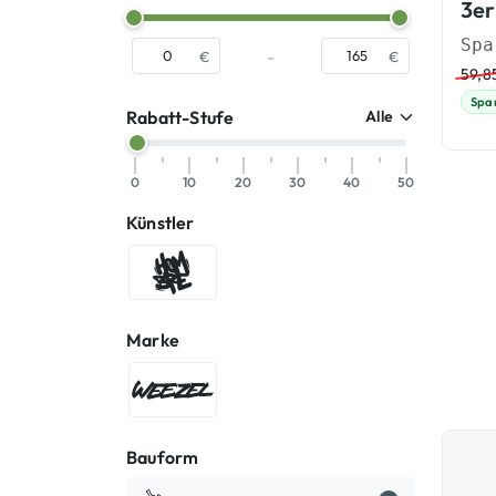
3er
-
€
€
59,8
Spa
Rabatt-Stufe
0
10
20
30
40
50
Künstler
Hombre SUK
Marke
WEEZEL®
Bauform