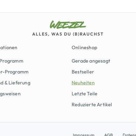
ALLES, WAS DU (B)RAUCHST
mationen
Onlineshop
 Programm
Gerade angesagt
er-Programm
Bestseller
d & Lieferung
Neuheiten
ngsweisen
Letzte Teile
Reduzierte Artikel
Impressum
AGB
Daten