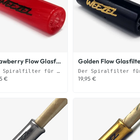
Strawberry Flow Glasfilter Spiralfilter
Der Spiralfilter für besseren Durchzug
95
€
19,95
€