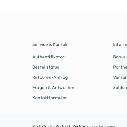
Service & Kontakt
Infor
Authentifikator
Bonus
Bestellstatus
Partn
Retouren-Antrag
Versan
Fragen & Antworten
Zahlu
Kontaktformular
© 2026 THE WEEZEL Vertrieb
, made by
vierzeh.