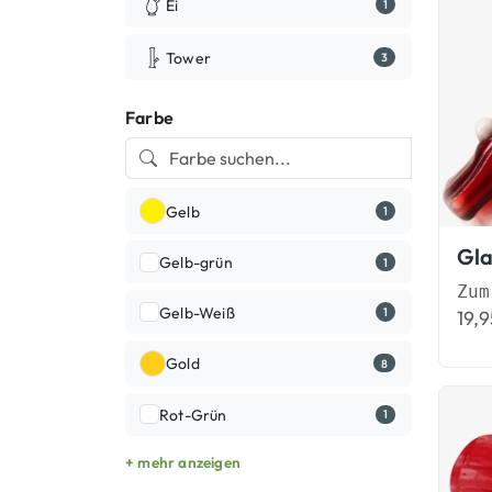
Ei
1
Tower
3
Farbe
Gelb
1
Gla
Gelb-grün
1
Gelb-Weiß
1
19,
Gold
8
Rot-Grün
1
+ mehr anzeigen