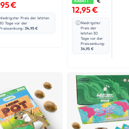
€
RABATT
Bewerte
2
,95
€
mit
5.0
12,95
€
von 5,
basier
Niedrigster Preis der letzten
auf
Niedrigster
30 Tage vor der
Kunde
Preis der
Preissenkung:
34,95
€
ertunge
letzten 30
Tage vor der
Preissenkung:
34,95
€