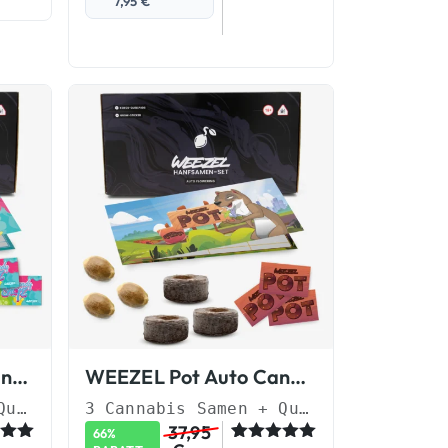
7,95
€
Candy Shopz Auto Cannabis Samen
WEEZEL Pot Auto Cannabis Samen
3 Cannabis Samen + Quellpads & Sticker
3 Cannabis Samen + Quellpads & Sticker
37,95
66%