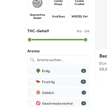
Candy
Cookie
Animalic Apple
Candy Shopz
Cookie Crusher
Shopz
Crusher
Quarantine
Quarantine Queen
Vivid Buzz
WEEZEL Pot
Vivid Buzz
WEEZEL Pot
Queen
THC-Gehalt
18% - 28%
Aroma
59,
Erdig
6
Fruchtig
11
Gebäck
1
Geschmacksneutral
5