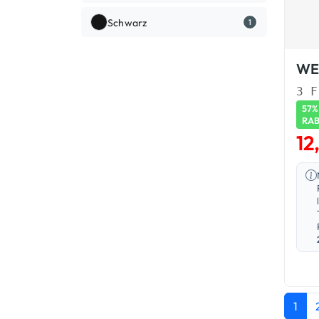
Schwarz
1
57%
RA
12
1