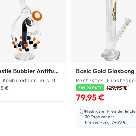
Beastie Bubbler Antifuchs Joint Bubbler
Basic Gold Glasbong
Die Kombination aus Bong und Joint
95
€
129,95
€
38% RABATT
79,95
€
Niedrigster Preis der letzte
30 Tage vor der
Preissenkung:
74,95
€