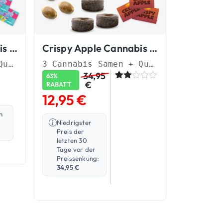
Candy Shopz Cannabis Samen
Crispy Apple Cannabis Samen
3 Cannabis Samen + Quellpads & Sticker
3 Cannabis Samen + Quellpads & Sticker
34,95
63%
€
RABATT
Bew
1
ertet
12,95
€
mit
2.00
n
von
Niedrigster
5,
Preis der
bas
letzten 30
ieren
Tage vor der
d
auf
Preissenkung:
Kun
34,95
€
denb
ewer
tung