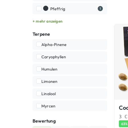
Pfeffrig
1
+ mehr anzeigen
Terpene
Alpha-Pinene
Caryophyllen
Humulen
Limonen
Linalool
Myrcen
Bewertung
63%