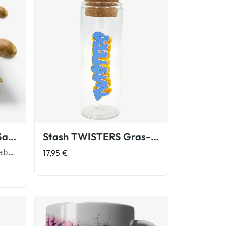
Vivid Buzz Cannabis Samen
Stash TWISTERS Gras-Glas
3 Feminisierte Cannabis Samen
17,95
€