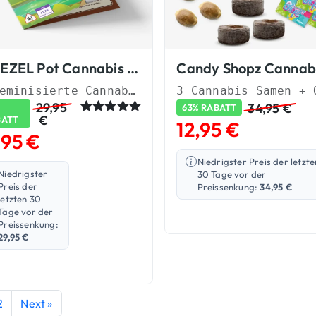
WEEZEL Pot Cannabis Samen
3 Feminisierte Cannabis Samen
29,95
34,95
€
63% RABATT
€
BATT
Bewertet
2
12,95
€
mit
5.00
,95
€
von 5,
basierend
Niedrigster Preis der letzte
auf
Niedrigster
30 Tage vor der
Kundenbew
Preis der
Preissenkung:
34,95
€
ertungen
letzten 30
Tage vor der
Preissenkung:
29,95
€
2
Next »