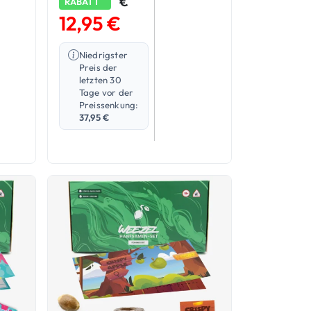
€
RABATT
t
Bewertet
1
0
mit
5.00
12,95
€
von 5,
end
basierend
auf
Niedrigster
nbew
Kundenbew
Preis der
n
ertung
letzten 30
Tage vor der
Preissenkung:
37,95
€