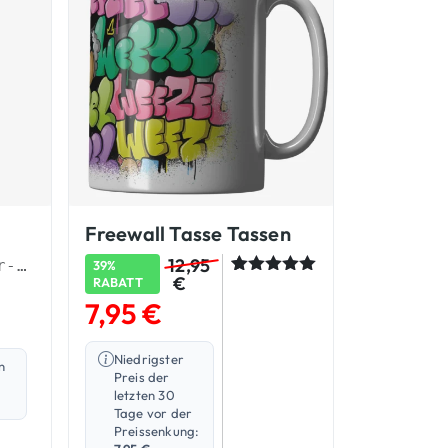
Freewall Tasse Tassen
12,95
Perfektes Einsteiger-Set in handgemachter Qualität
39%
€
RABATT
Bewertet
3
mit
5.00
7,95
€
von 5,
basierend
auf
Niedrigster
Kundenbew
n
Preis der
ertungen
letzten 30
Tage vor der
Preissenkung: