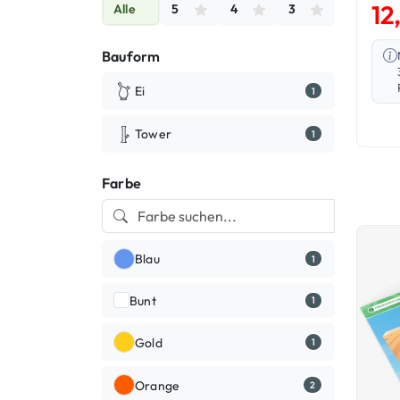
12
Alle
5
4
3
Bauform
Ei
1
Tower
1
Farbe
Blau
1
Bunt
1
Gold
1
Orange
2