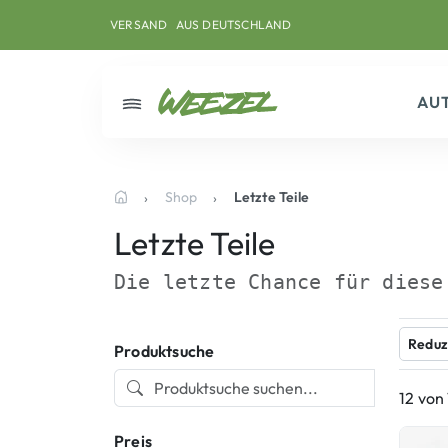
Skip to main content
Direkt zum Inhalt
Weiter zum Footer
AUS DEUTSCHLAND
VERSAND
AU
Menü
Shop
Letzte Teile
Startseite
Letzte Teile
Die letzte Chance für diese
Reduz
Produktsuche
12 von
Preis