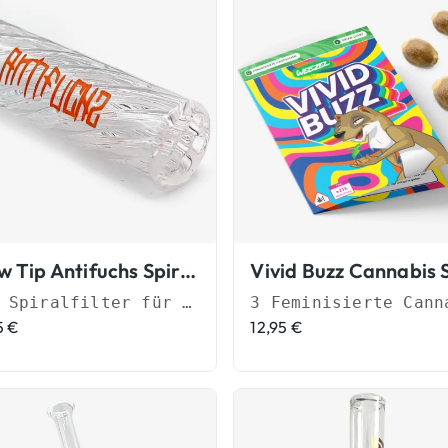
Flow Tip Antifuchs Spiralfilter
Der Spiralfilter für besseren Durchzug
5
€
12,95
€