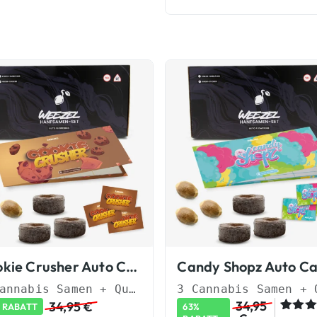
Cookie Crusher Auto Cannabis Starterset
3 Cannabis Samen + Quellpads & Sticker
34,95
34,95
€
 RABATT
63%