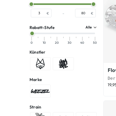
-
€
€
Rabatt-Stufe
0
10
20
30
40
50
Künstler
Antifuchs
Hombre SUK
Marke
19,9
WEEZEL®
Strain