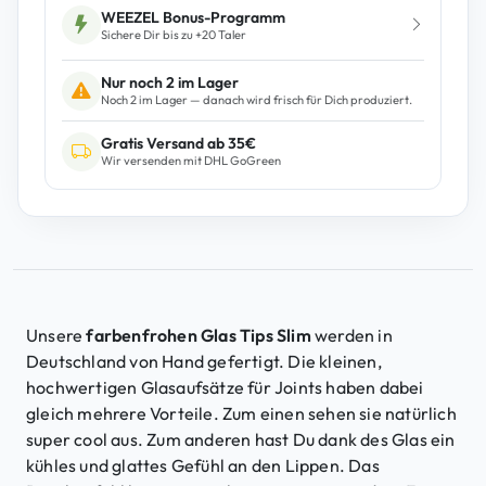
T
WEEZEL Bonus-Programm
Sichere Dir bis zu +
20
Taler
i
p
Nur noch 2 im Lager
K
Noch 2 im Lager — danach wird frisch für Dich produziert.
l
Gratis Versand ab 35€
a
Wir versenden mit DHL GoGreen
r
J
u
s
t
T
a
Unsere
farbenfrohen Glas Tips Slim
werden in
g
Deutschland von Hand gefertigt. Die kleinen,
g
hochwertigen Glasaufsätze für Joints haben dabei
i
gleich mehrere Vorteile. Zum einen sehen sie natürlich
n
super cool aus. Zum anderen hast Du dank des Glas ein
g
kühles und glattes Gefühl an den Lippen. Das