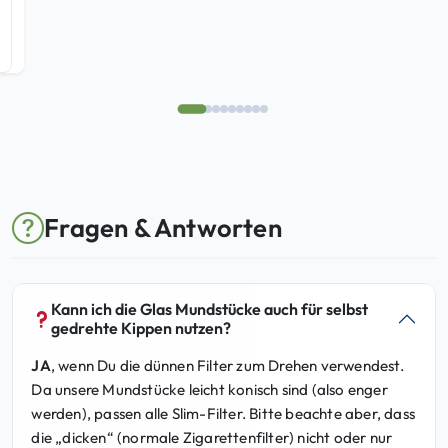
r
s
P
i
r
s
e
t
i
:
s
4
w
9
a
,
r
9
Fragen & Antworten
:
5
5
9
€
,
.
Kann ich die Glas Mundstücke auch für selbst
8
gedrehte Kippen nutzen?
5
JA
, wenn Du die dünnen Filter zum Drehen verwendest.
Da unsere Mundstücke leicht konisch sind (also enger
€
werden), passen alle Slim-Filter. Bitte beachte aber, dass
die „dicken“ (normale Zigarettenfilter) nicht oder nur