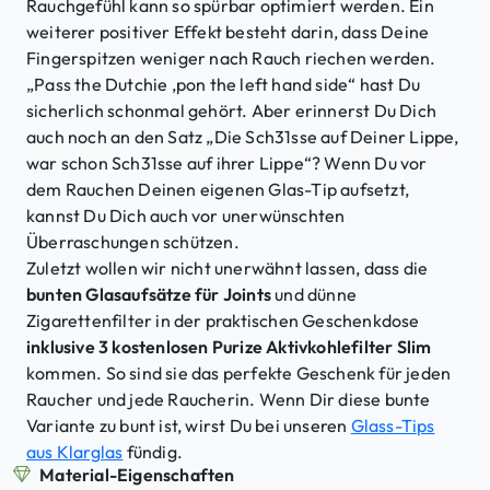
M
Rauchgefühl kann so spürbar optimiert werden. Ein
e
weiterer positiver Effekt besteht darin, dass Deine
n
Fingerspitzen weniger nach Rauch riechen werden.
g
„Pass the Dutchie ‚pon the left hand side“ hast Du
e
sicherlich schonmal gehört. Aber erinnerst Du Dich
auch noch an den Satz „Die Sch31sse auf Deiner Lippe,
war schon Sch31sse auf ihrer Lippe“? Wenn Du vor
dem Rauchen Deinen eigenen Glas-Tip aufsetzt,
kannst Du Dich auch vor unerwünschten
Überraschungen schützen.
Zuletzt wollen wir nicht unerwähnt lassen, dass die
bunten Glasaufsätze für Joints
und dünne
Zigarettenfilter in der praktischen Geschenkdose
inklusive 3 kostenlosen Purize Aktivkohlefilter Slim
kommen. So sind sie das perfekte Geschenk für jeden
Raucher und jede Raucherin. Wenn Dir diese bunte
Variante zu bunt ist, wirst Du bei unseren
Glass-Tips
aus Klarglas
fündig.
Material-Eigenschaften