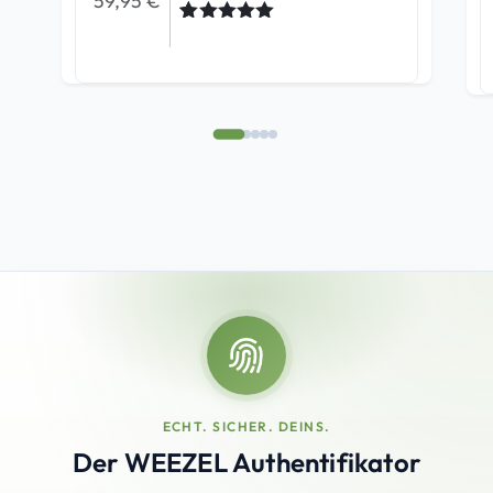
59,95
€
Bewertet
6
mit
5.00
von 5,
basierend
auf
Kundenbew
ertungen
ECHT. SICHER. DEINS.
Der WEEZEL Authentifikator