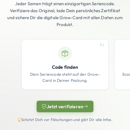
Jeder Samen trägt einen einzigartigen Seriencode.
Verifiziere das Original, lade Dein persönliches Zertifikat
und sichere Dir die digitale Grow-Card mit allen Daten zum
Produkt.
01
Code finden
Dein Seriencode steht auf der Grow-
Sca
Card in Deiner Packung.
Jetzt verifizieren
(öffnet in neuem Tab)
Schützt Dich vor Fälschungen und gibt Dir alle Infos.