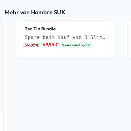
Mehr von Hombre SUK
3er Tip Bundle
Spare beim Kauf von 3 Slim Tips
U
A
49,95
€
59,85
€
Spare mind.
9,90
€
r
k
s
t
p
u
r
e
ü
l
n
l
g
e
l
r
i
P
c
r
h
e
e
i