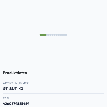
Kundenbe
wertungen
Produktdaten
Produktdaten — Artikelnummer, EAN, ASIN
ARTIKELNUMMER
GT-SSJT-KG
EAN
4260679885469