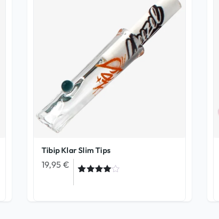
Tibip Klar Slim Tips
19,95
€
Bewertet
2
mit
4.50
von 5,
basierend
auf