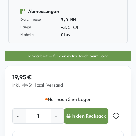
Abmessungen
Durchmesser
5,9 MM
Länge
~3,5 CM
Material
Glas
Handarbeit — für den extra Touch beim Joint.
19,95
€
inkl. MwSt.
|
zzgl. Versand
Nur noch 2 im Lager
G
-
+
In den Rucksack
l
Auf Merkz
a
s