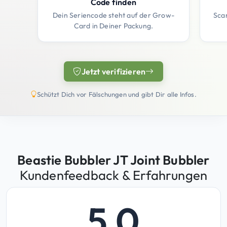
Code finden
Dein Seriencode steht auf der Grow-
Sca
Card in Deiner Packung.
Jetzt verifizieren
(öffnet in neuem Tab)
Schützt Dich vor Fälschungen und gibt Dir alle Infos.
Beastie Bubbler JT Joint Bubbler
Kundenfeedback & Erfahrungen
5,0