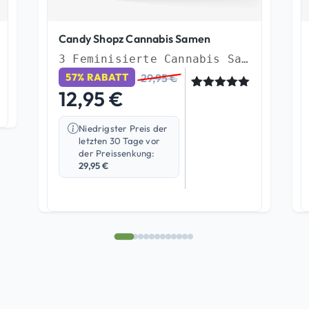
Candy Shopz Cannabis Samen
3 Feminisierte Cannabis Samen
29,95
€
57% RABATT
12,95
€
Bewertet
1
mit
5.00
von 5,
Niedrigster Preis der
basierend
letzten 30 Tage vor
auf
Kundenbew
der Preissenkung:
ertung
29,95
€