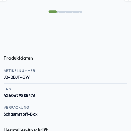
Kundenbew
ertungen
Produktdaten
Produktdaten — Artikelnummer, EAN, ASIN
ARTIKELNUMMER
JB-BBJT-GW
EAN
4260679885476
VERPACKUNG
Schaumstoff-Box
Hersteller-Anschrift