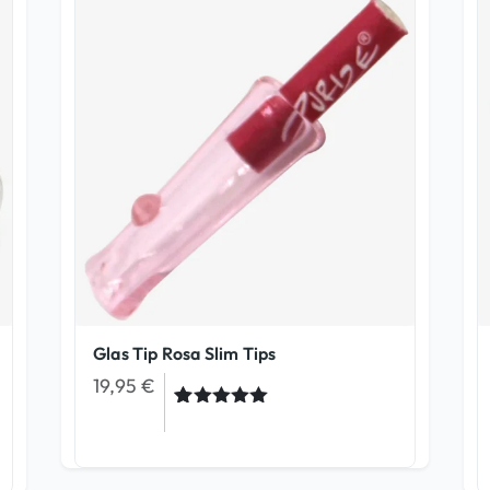
Glas Tip Rosa Slim Tips
19,95
€
Bewertet
14
mit
5.00
von 5,
basierend
auf