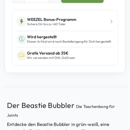
a
s
t
WEEZEL Bonus-Programm
Sichere Dir bis zu +
60
Taler
i
e
Wird hergestellt
B
Dieser Artikel wird nach Bestelleingang für Dich hergestellt.
u
Gratis Versand ab 35€
b
Wir versenden mit DHL GoGreen
b
l
e
r
J
T
M
Der Beastie Bubbler
Die Taschenbong für
e
Joints
n
g
Entdecke den Beastie Bubbler in grün-weiß, eine