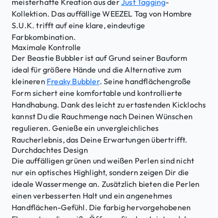
e
meisterhafte Kreation aus der
Just Tagging
-
Kollektion. Das auffällige WEEZEL Tag von Hombre
S.U.K. trifft auf eine klare, eindeutige
Farbkombination.
Maximale Kontrolle
Der Beastie Bubbler ist auf Grund seiner Bauform
ideal für größere Hände und die Alternative zum
kleineren
Freaky Bubbler
. Seine handflächengroße
Form sichert eine komfortable und kontrollierte
Handhabung. Dank des leicht zu ertastenden Kicklochs
kannst Du die Rauchmenge nach Deinen Wünschen
regulieren. Genieße ein unvergleichliches
Raucherlebnis, das Deine Erwartungen übertrifft.
Durchdachtes Design
Die auffälligen grünen und weißen Perlen sind nicht
nur ein optisches Highlight, sondern zeigen Dir die
ideale Wassermenge an. Zusätzlich bieten die Perlen
einen verbesserten Halt und ein angenehmes
Handflächen-Gefühl. Die farbig hervorgehobenen