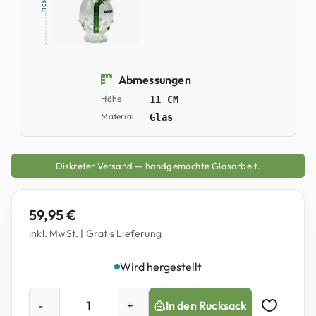
11 CM
Abmessungen
Höhe
11 CM
Material
Glas
Diskreter Versand — handgemachte Glasarbeit.
59,95
€
inkl. MwSt.
|
Gratis Lieferung
Wird hergestellt
B
-
+
In den Rucksack
e
Auf Merkz