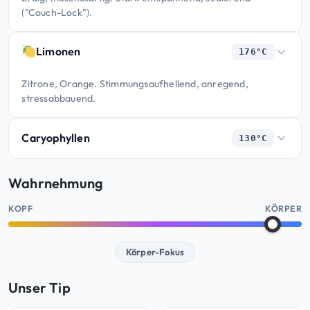
("Couch-Lock").
Limonen
176°C
Zitrone, Orange. Stimmungsaufhellend, anregend,
stressabbauend.
Caryophyllen
130°C
Wahrnehmung
KOPF
KÖRPER
Körper-Fokus
Unser Tip