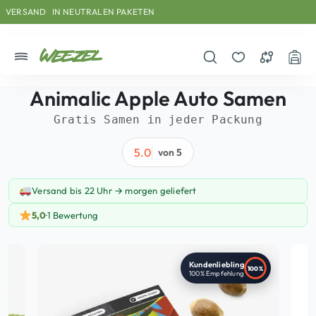
Skip to main content
Direkt zum Inhalt
Weiter zum Footer
VERSAND
MIT DISKRETEM ABSENDER
Menü
Suche öffnen
Merkzettel
Vergleichs
War
Animalic Apple Auto
Samen
Gratis Samen in jeder Packung
5.0
von 5
Versand bis 22 Uhr → morgen geliefert
Versand-Information: Versand bis 22 Uhr → morgen geliefert
5,0
·
1 Bewertung
Kundenliebling
100
%
100% Empfehlung