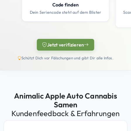
Code finden
Dein Seriencode steht auf dem Blister
Sca
Jetzt verifizieren
(öffnet in neuem Tab)
Schützt Dich vor Fälschungen und gibt Dir alle Infos.
Animalic Apple Auto Cannabis
Samen
Kundenfeedback & Erfahrungen