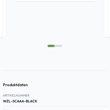
basierend
auf
Kundenbew
ertungen
Produktdaten
Produktdaten — Artikelnummer, EAN, ASIN
ARTIKELNUMMER
WZL-SCAAA-BLACK