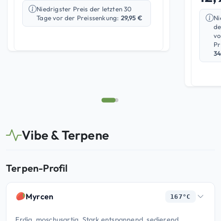
Niedrigster Preis der letzten 30
Ni
Tage vor der Preissenkung:
29,95
€
de
vo
Pr
34
Vibe & Terpene
Terpen-Profil
Myrcen
167°C
Erdig, moschusartig. Stark entspannend, sedierend