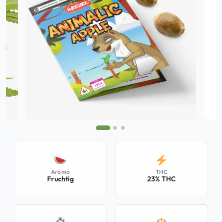
Aroma
THC
Fruchtig
23% THC