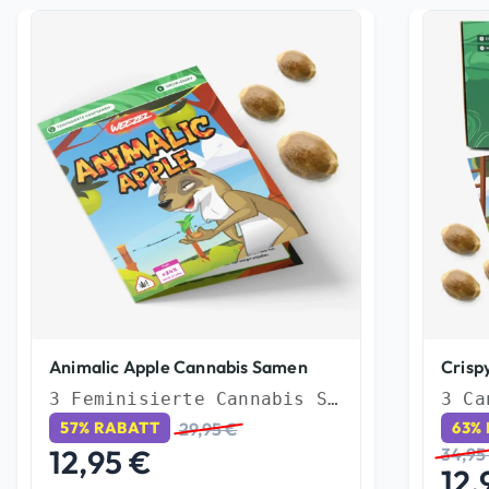
Animalic Apple Cannabis Samen
Crisp
3 Feminisierte Cannabis Samen
29,95
€
57% RABATT
63%
12,95
€
34,9
12,