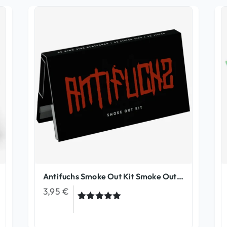
Antifuchs Smoke Out Kit Smoke Out Kits
3,95
€
Bewertet
3
mit
5.00
von 5,