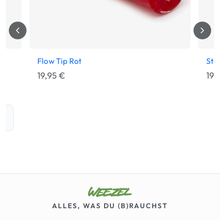
Flow Tip Rot
Sta
19,95
€
19,
or
ALLES, WAS DU (B)RAUCHST