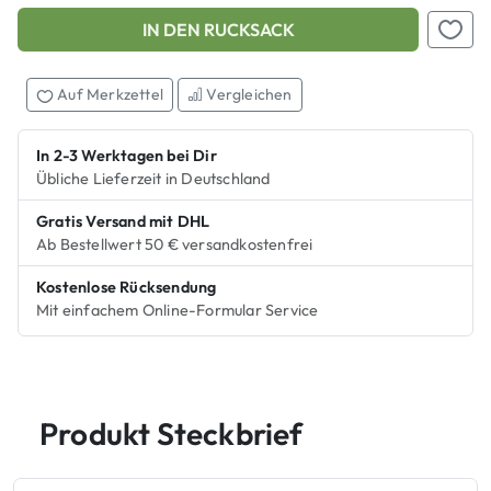
IN DEN RUCKSACK
Add this product to your shopping cart
Auf M
Auf Merkzettel
Vergleichen
In 2-3 Werktagen bei Dir
Übliche Lieferzeit in Deutschland
Gratis Versand mit DHL
Ab Bestellwert 50 € versandkostenfrei
Kostenlose Rücksendung
Mit einfachem Online-Formular Service
Produkt Steckbrief