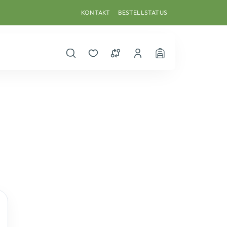
KONTAKT
BESTELLSTATUS
Suche öffnen
Merkzettel
Vergleichsliste
Dein Benutzerkonto
Warenkorb