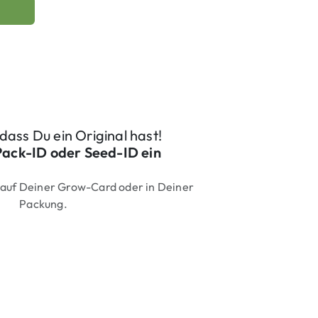
, dass Du ein Original hast!
Pack-ID oder Seed-ID ein
 auf Deiner Grow-Card oder in Deiner
Packung.
 (Marken-Präfix + 6 Ziffern)
be