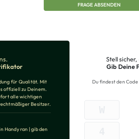
FRAGE ABSENDEN
ns.
Stell sicher
ifikator
Gib Deine 
ung für Qualität. Mit
Du findest den Code
 offiziell zu Deinem.
fort alle wichtigen
Pack-ID eingeben
Marken-Präfix-Buchsta
rechtmäßiger Besitzer.
Ziffer 1 von 6
n Handy ran | gib den