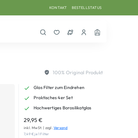
KONTAKT
BESTELLSTATUS
Suche öffnen
Merkzettel
Vergleichsliste
Dein Benutzerkonto
Warenkorb
100% Original Produkt
Glas Filter zum Eindrehen
Praktisches 4er Set
Hochwertiges Borosilikatglas
29,95
€
inkl. MwSt. | zzgl.
Versand
7,49
€
je 1 Filter