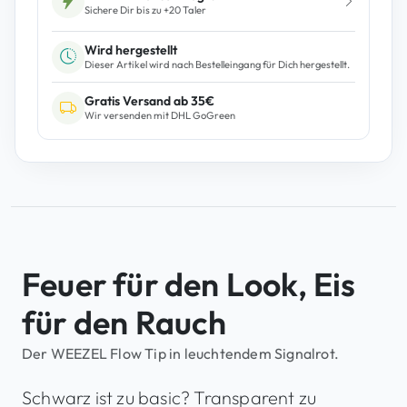
Sichere Dir bis zu +
20
Taler
i
p
Wird hergestellt
R
Dieser Artikel wird nach Bestelleingang für Dich hergestellt.
o
Gratis Versand ab 35€
t
Wir versenden mit DHL GoGreen
M
e
n
g
e
Feuer für den Look, Eis
für den Rauch
Der WEEZEL Flow Tip in leuchtendem Signalrot.
Schwarz ist zu basic? Transparent zu