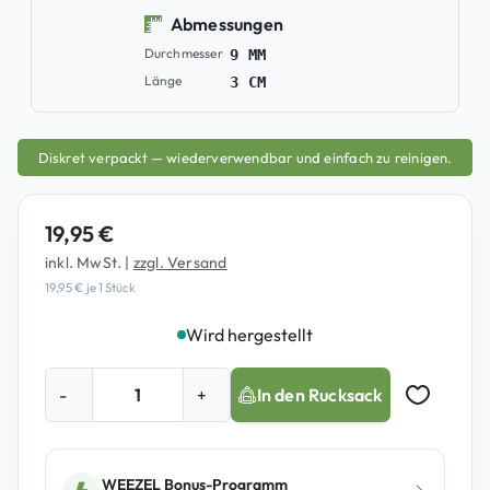
Abmessungen
Durchmesser
9 MM
Länge
3 CM
Diskret verpackt — wiederverwendbar und einfach zu reinigen.
19,95
€
inkl. MwSt.
|
zzgl. Versand
19,95
€
je 1 Stück
Wird hergestellt
F
-
+
In den Rucksack
l
Auf Merkz
o
w
T
WEEZEL Bonus-Programm