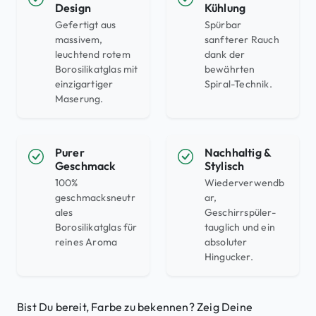
Design
Kühlung
Gefertigt aus
Spürbar
massivem,
sanfterer Rauch
leuchtend rotem
dank der
Borosilikatglas mit
bewährten
einzigartiger
Spiral-Technik.
Maserung.
Purer
Nachhaltig &
Geschmack
Stylisch
100%
Wiederverwendb
geschmacksneutr
ar,
ales
Geschirrspüler-
Borosilikatglas für
tauglich und ein
reines Aroma
absoluter
Hingucker.
Bist Du bereit, Farbe zu bekennen? Zeig Deine