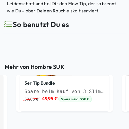
Leidenschaft und hol Dir den Flow Tip, der so brennt
wie Du – aber Deinen Rauch eiskalt serviert.
So benutzt Du es
Mehr von Hombre SUK
3er Tip Bundle
Spare beim Kauf von 3 Slim Tips
U
A
49,95
€
59,85
€
Spare mind.
9,90
€
r
k
s
t
p
u
r
e