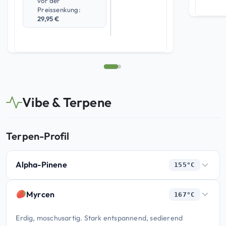
vor der
Preissenkung:
29,95
€
Vibe & Terpene
Terpen-Profil
Alpha-Pinene
155°C
Myrcen
167°C
Erdig, moschusartig. Stark entspannend, sedierend