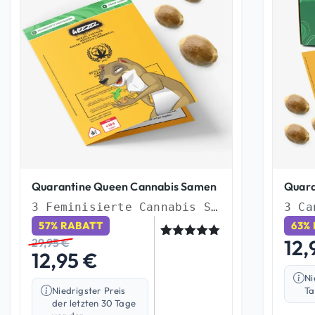
Quarantine Queen Cannabis Samen
Quara
3 Feminisierte Cannabis Samen
57% RABATT
63%
12,
29,95
€
Bewertet
2
12,95
€
mit
5.00
von 5,
Ni
basierend
Niedrigster Preis
Ta
auf
Kundenbew
der letzten 30 Tage
ertungen