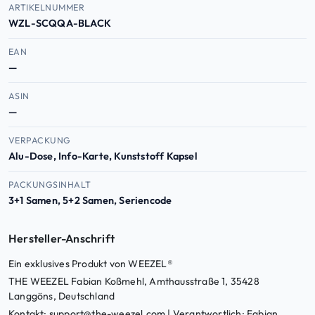
Produktdaten — Artikelnummer, EAN, ASIN
ARTIKELNUMMER
WZL-SCQQA-BLACK
EAN
—
ASIN
—
VERPACKUNG
Alu-Dose, Info-Karte, Kunststoff Kapsel
PACKUNGSINHALT
3+1 Samen, 5+2 Samen, Seriencode
Hersteller-Anschrift
Ein exklusives Produkt von WEEZEL®
THE WEEZEL Fabian Koßmehl, Amthausstraße 1, 35428
Langgöns, Deutschland
Kontakt: support@the-weezel.com | Verantwortlich: Fabian