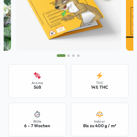
Aroma
THC
Süß
14% THC
Blüte
Indoor
6 - 7 Wochen
Bis zu 400 g / m²