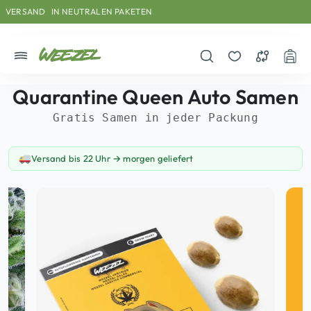
Skip to main content
Direkt zum Inhalt
Weiter zum Footer
IN NEUTRALEN PAKETEN
VERSAND
Menü
Suche öffnen
Merkzettel
Vergleichs
War
Quarantine Queen Auto
Samen
Gratis Samen in jeder Packung
Versand bis 22 Uhr → morgen geliefert
Versand-Information: Versand bis 22 Uhr → morgen geliefert