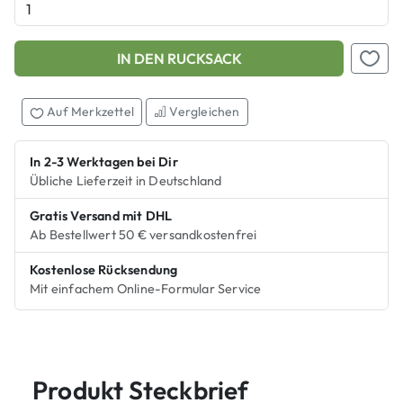
IN DEN RUCKSACK
Add this product to your shopping cart
Auf M
Auf Merkzettel
Vergleichen
In 2-3 Werktagen bei Dir
Übliche Lieferzeit in Deutschland
Gratis Versand mit DHL
Ab Bestellwert 50 € versandkostenfrei
Kostenlose Rücksendung
Mit einfachem Online-Formular Service
Produkt Steckbrief