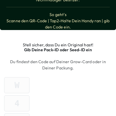
So geht's
Scanne den QR-Code | Tap2-Halte Dein Handy ran | gib
den Code ein.
Stell sicher, dass Du ein Original hast!
Gib Deine Pack-ID oder Seed-ID ein
Du findest den Code auf Deiner Grow-Card oder in
Deiner Packung.
Pack-ID eingeben (Marken-Präfix + 6 Ziffer
Marken-Präfix-Buchstabe
Ziffer 1 von 6