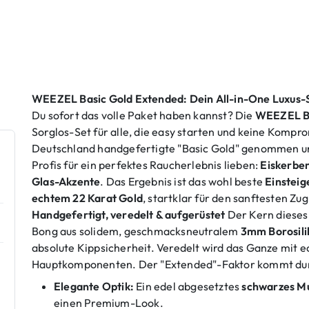
WEEZEL Basic Gold Extended: Dein All-in-One Luxus-
Du sofort das volle Paket haben kannst? Die
WEEZEL Ba
Sorglos-Set für alle, die easy starten und keine Kompr
Deutschland handgefertigte "Basic Gold" genommen und
Profis für ein perfektes Raucherlebnis lieben:
Eiskerbe
Glas-Akzente
. Das Ergebnis ist das wohl beste
Einsteig
echtem 22 Karat Gold
, startklar für den sanftesten Z
Handgefertigt, veredelt & aufgerüstet
Der Kern dieses 
Bong aus solidem, geschmacksneutralem
3mm Borosili
absolute Kippsicherheit. Veredelt wird das Ganze mit 
Hauptkomponenten. Der "Extended"-Faktor kommt dur
Elegante Optik:
Ein edel abgesetztes
schwarzes M
einen Premium-Look.