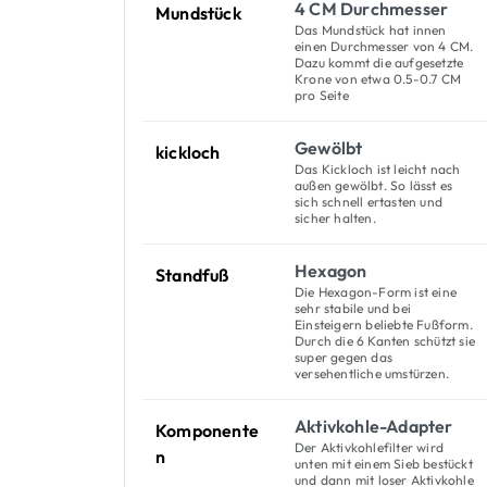
4 CM Durchmesser
Mundstück
Das Mundstück hat innen
einen Durchmesser von 4 CM.
Dazu kommt die aufgesetzte
Krone von etwa 0.5-0.7 CM
pro Seite
Gewölbt
kickloch
Das Kickloch ist leicht nach
außen gewölbt. So lässt es
sich schnell ertasten und
sicher halten.
Hexagon
Standfuß
Die Hexagon-Form ist eine
sehr stabile und bei
Einsteigern beliebte Fußform.
Durch die 6 Kanten schützt sie
super gegen das
versehentliche umstürzen.
Aktivkohle-Adapter
Komponente
Der Aktivkohlefilter wird
n
unten mit einem Sieb bestückt
und dann mit loser Aktivkohle