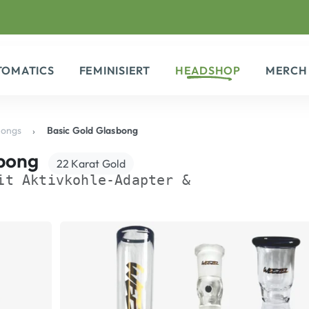
TOMATICS
FEMINISIERT
HEADSHOP
MERCH
bongs
Basic Gold Glasbong
sbong
22 Karat Gold
it Aktivkohle-Adapter &