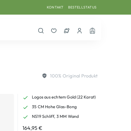
KONTAKT
BESTELLSTATUS
Suche öffnen
Merkzettel
Vergleichsliste
Dein Benutzerkonto
Warenkorb
100% Original Produkt
Logos aus echtem Gold (22 Karat)
35 CM Hohe Glas-Bong
NS19 Schliff, 3 MM Wand
164,95
€