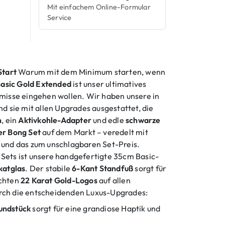
Mit einfachem Online-Formular
Service
Start
Warum mit dem Minimum starten, wenn
sic Gold Extended
ist unser ultimatives
omisse eingehen wollen. Wir haben unsere in
 sie mit allen Upgrades ausgestattet, die
n
, ein
Aktivkohle-Adapter
und edle
schwarze
er Bong Set
auf dem Markt – veredelt mit
ug und das zum unschlagbaren Set-Preis.
Sets ist unsere handgefertigte 35cm Basic-
katglas
. Der stabile
6-Kant Standfuß
sorgt für
echten
22 Karat Gold-Logos
auf allen
ch die entscheidenden Luxus-Upgrades:
undstück
sorgt für eine grandiose Haptik und