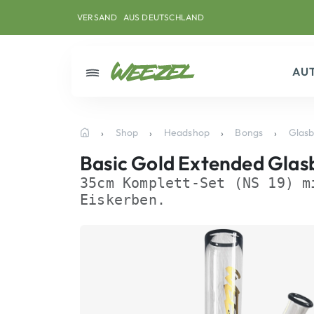
Skip to main content
Direkt zum Inhalt
Weiter zum Footer
Skip to main content
VERSAND
IN NEUTRALEN PAKETEN
AU
Menü
Shop
Headshop
Bongs
Glas
Startseite
Basic Gold Extended Gla
35cm Komplett-Set (NS 19) m
Eiskerben.