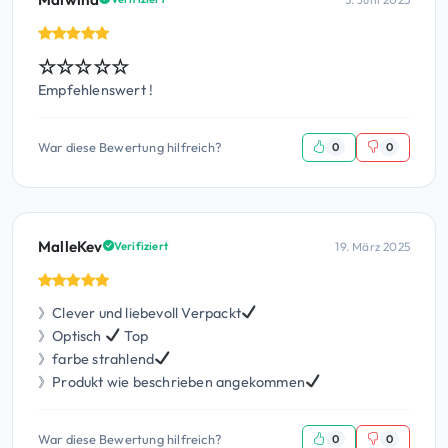
☆☆☆☆☆
Empfehlenswert !
War diese Bewertung hilfreich?
0
0
MalleKev
19. März 2025
Verifiziert
》Clever und liebevoll Verpackt
》Optisch
Top
》farbe strahlend
》Produkt wie beschrieben angekommen
War diese Bewertung hilfreich?
0
0