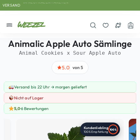
Skip to main content
Direkt zum Inhalt
Weiter zum Footer
Skip to main content
VERSAND
MIT DISKRETEM ABSENDER
Menü
Suche öffnen
Merkzettel
Vergleichs
War
Animalic Apple Auto
Sämlinge
Animal Cookies x Sour Apple Auto
5.0
von 5
Versand bis 22 Uhr → morgen geliefert
Versand-Information: Versand bis 22 Uhr → morgen geliefert
Nicht auf Lager
Nicht auf Lager
5,0
·
6 Bewertungen
Kundenliebling
100
%
100% Empfehlung