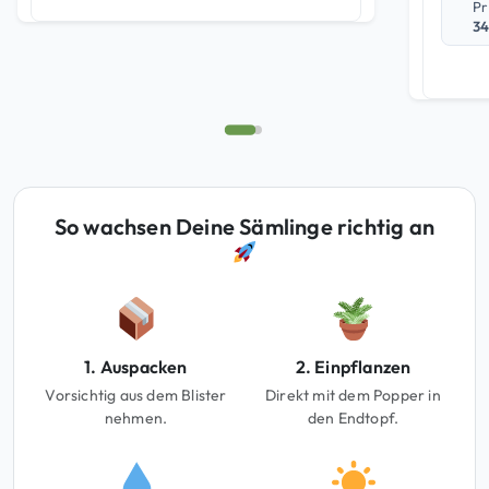
Pr
34
So wachsen Deine Sämlinge richtig an
1. Auspacken
2. Einpflanzen
Vorsichtig aus dem Blister
Direkt mit dem Popper in
nehmen.
den Endtopf.