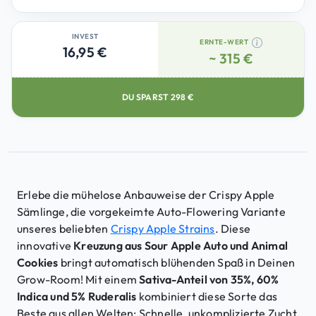
INVEST
ERNTE-WERT
16,95 €
~ 315 €
DU SPARST
298
€
Erlebe die mühelose Anbauweise der Crispy Apple
Sämlinge, die vorgekeimte Auto-Flowering Variante
unseres beliebten
Crispy Apple Strains
. Diese
innovative
Kreuzung aus Sour Apple Auto und Animal
Cookies
bringt automatisch blühenden Spaß in Deinen
Grow-Room! Mit einem
Sativa-Anteil von 35%, 60%
Indica und 5% Ruderalis
kombiniert diese Sorte das
Beste aus allen Welten: Schnelle, unkomplizierte Zucht