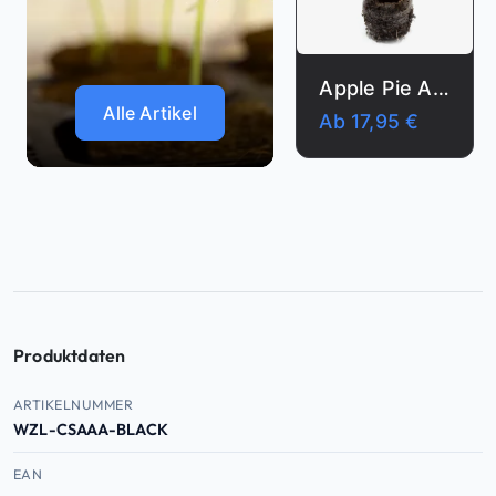
Drippy Melon Auto
Apple Pie Auto
Alle Artikel
Ab
16,95
€
Ab
17,95
€
Produktdaten
Produktdaten — Artikelnummer, EAN, ASIN
ARTIKELNUMMER
WZL-CSAAA-BLACK
EAN