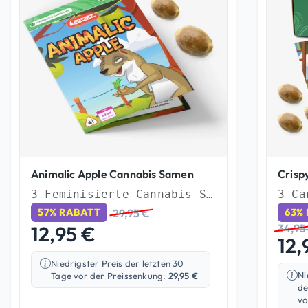
Animalic Apple Cannabis Samen
Crisp
3 Feminisierte Cannabis Samen
29,95
€
57% RABATT
63%
12,95
€
34,9
12,
Niedrigster Preis der letzten 30
Ni
Tage vor der Preissenkung:
29,95
€
de
vo