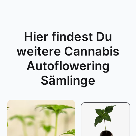
Hier findest Du
weitere Cannabis
Autoflowering
Sämlinge
y Box
95
€