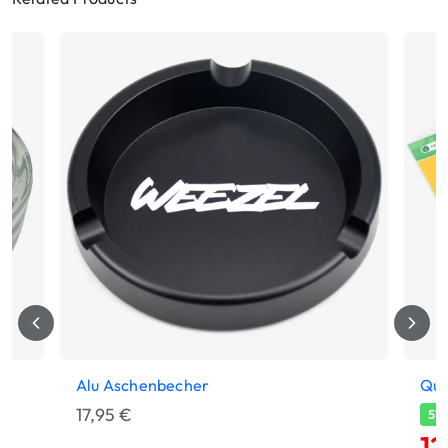
Alu Aschenbecher
Qua
17,95
€
57
12