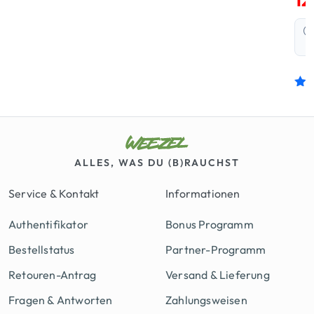
Bew
mi
von
ALLES, WAS DU (B)RAUCHST
Service & Kontakt
Informationen
Authentifikator
Bonus Programm
Bestellstatus
Partner-Programm
Retouren-Antrag
Versand & Lieferung
Fragen & Antworten
Zahlungsweisen