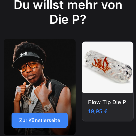
Du willst mehr von
Die P?
Apple Pie Auto
Apple Pie Auto
Ab
17,95
€
39,9
5
€
€
ter
r
30
Flow Tip Die P
 der
nkun
19,95
€
5
€
Zur Künstlerseite