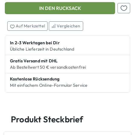
IN DEN RUCKSACK
Add this product to your shopping cart
Auf M
Auf Merkzettel
Vergleichen
In 2-3 Werktagen bei Dir
Übliche Lieferzeit in Deutschland
Gratis Versand mit DHL
Ab Bestellwert 50 € versandkostenfrei
Kostenlose Rücksendung
Mit einfachem Online-Formular Service
Produkt Steckbrief