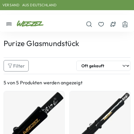
Skip to main content
Direkt zum Inhalt
Weiter zum Footer
VERSAND
AUS DEUTSCHLAND
Menü
Suche öffnen
Merkzettel
Vergleichs
War
Purize Glasmundstück
Filter
5 von 5 Produkten werden angezeigt