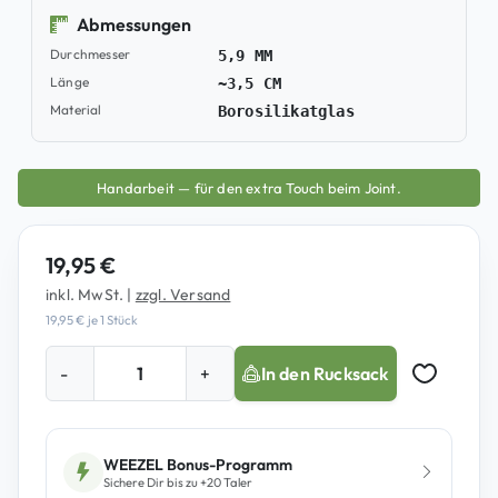
Abmessungen
Durchmesser
5,9 MM
Länge
~3,5 CM
Material
Borosilikatglas
Handarbeit — für den extra Touch beim Joint.
19,95
€
inkl. MwSt.
|
zzgl. Versand
19,95
€
je 1 Stück
A
-
+
In den Rucksack
n
Auf Merkz
t
i
f
WEEZEL Bonus-Programm
Sichere Dir bis zu +
20
Taler
u