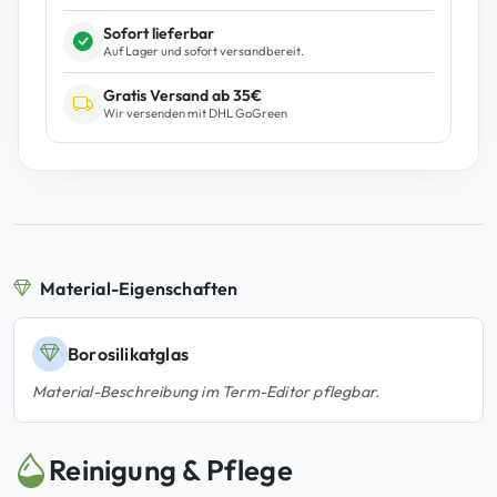
c
Sofort lieferbar
h
Auf Lager und sofort versandbereit.
s
Gratis Versand ab 35€
G
Wir versenden mit DHL GoGreen
l
a
s
-
T
i
p
Material-Eigenschaften
M
e
Borosilikatglas
n
Material-Beschreibung im Term-Editor pflegbar.
g
e
Reinigung & Pflege