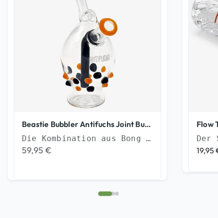
Beastie Bubbler Antifuchs Joint Bubbler
Flow T
Die Kombination aus Bong und Joint
59,95
€
19,95