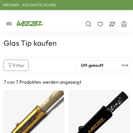
Skip to main content
Direkt zum Inhalt
Weiter zum Footer
VERSAND
AUS DEUTSCHLAND
Menü
Suche öffnen
Merkzettel
Vergleichs
War
Glas Tip kaufen
Filter
7 von 7 Produkten werden angezeigt