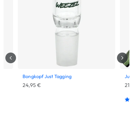
Bongkopf Just Tagging
Jus
24,95
€
21,
Bew
mi
von