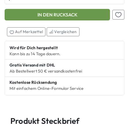
IN DEN RUCKSACK
Add this product to your shopping cart
Auf M
Auf Merkzettel
Vergleichen
Wird für Dich hergestellt
Kann bis zu 14 Tage dauern.
Gratis Versand mit DHL
Ab Bestellwert 50 € versandkostenfrei
Kostenlose Rücksendung
Mit einfachem Online-Formular Service
Produkt Steckbrief