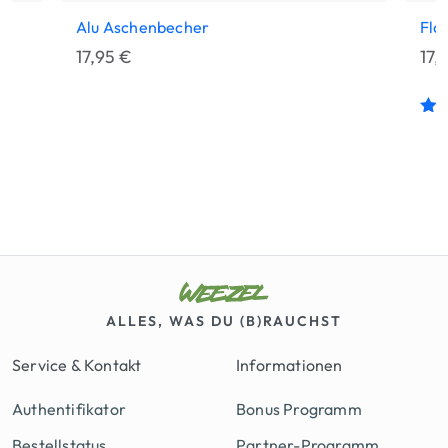
Alu Aschenbecher
Flo
17,95
€
17,
Bew
mi
von
ALLES, WAS DU (B)RAUCHST
Service & Kontakt
Informationen
Authentifikator
Bonus Programm
Bestellstatus
Partner-Programm