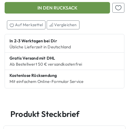
IN DEN RUCKSACK
Add this product to your shopping cart
Auf M
Auf Merkzettel
Vergleichen
In 2-3 Werktagen bei Dir
Übliche Lieferzeit in Deutschland
Gratis Versand mit DHL
Ab Bestellwert 50 € versandkostenfrei
Kostenlose Rücksendung
Mit einfachem Online-Formular Service
Produkt Steckbrief