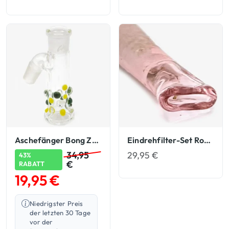
Aschefänger Bong Zubehör
Eindrehfilter-Set Rosa Glasfilter Eindreh-Filter
29,95
€
34,95
43%
€
RABATT
19,95
€
Niedrigster Preis
der letzten 30 Tage
vor der