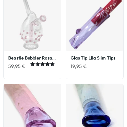
Kundenbew
ertungen
Beastie Bubbler Rosa Joint Bubbler
Glas Tip Lila Slim Tips
59,95
€
19,95
€
Bewertet
2
mit
5.00
von 5,
basierend
auf
Kundenbew
ertungen