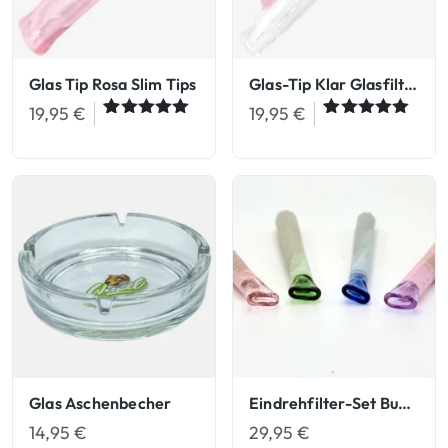
Glas Tip Rosa Slim Tips
Glas-Tip Klar Glasfilter Slim Tips
19,95
€
19,95
€
Bewertet
14
Bewertet
1
mit
5.00
mit
5.00
von 5,
von 5,
basierend
basierend
auf
auf
Kundenbew
Kundenbew
ertungen
ertung
Glas Aschenbecher
Eindrehfilter-Set Bunt Glasfilter Eindreh-Filter
14,95
€
29,95
€