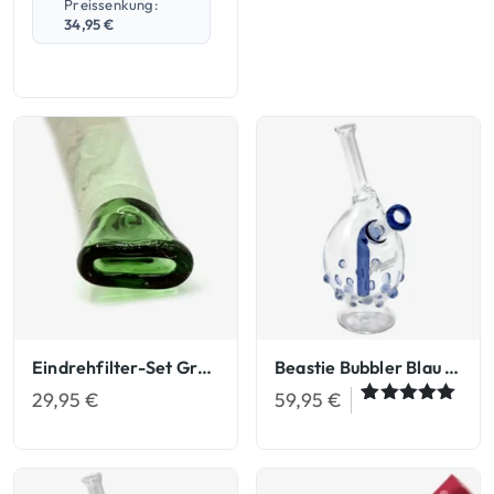
Preissenkung:
34,95
€
Eindrehfilter-Set Grün Glasfilter Eindreh-Filter
Beastie Bubbler Blau Joint Bubbler
29,95
€
59,95
€
Bewertet
5
mit
5.00
von 5,
basierend
auf