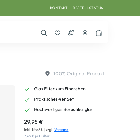
KONTAKT
BESTELLSTATUS
Suche öffnen
Merkzettel
Vergleichsliste
Dein Benutzerkonto
Warenkorb
100% Original Produkt
Glas Filter zum Eindrehen
Praktisches 4er Set
Hochwertiges Borosilikatglas
29,95
€
inkl. MwSt. | zzgl.
Versand
7,49
€
je 1 Filter