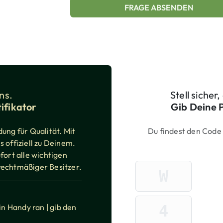
FRAGE ABSENDEN
ns.
Stell sicher
ifikator
Gib Deine 
ung für Qualität. Mit
Du findest den Code
 offiziell zu Deinem.
fort alle wichtigen
Pack-ID eingeben
Marken-Präfix-Buchsta
rechtmäßiger Besitzer.
Ziffer 1 von 6
n Handy ran | gib den