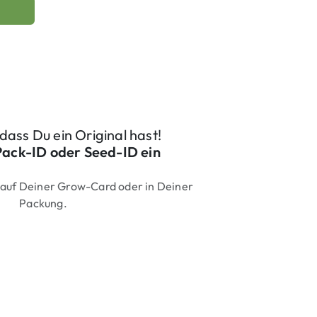
, dass Du ein Original hast!
Pack-ID oder Seed-ID ein
 auf Deiner Grow-Card oder in Deiner
Packung.
 (Marken-Präfix + 6 Ziffern)
be