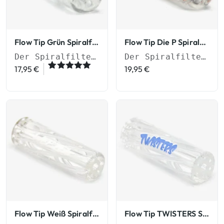
Flow Tip Grün Spiralfilter
Flow Tip Die P Spiralfilter
Der Spiralfilter für besseren Durchzug
Der Spiralfilter für besseren Durchzug
17,95
€
19,95
€
Bewertet
1
mit
5.00
von 5,
basierend
auf
Kundenbew
ertung
Flow Tip Weiß Spiralfilter
Flow Tip TWISTERS Spiralfilter