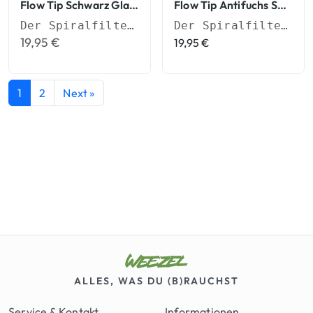
Flow Tip Schwarz Glasfilter Spiralfilter
Flow Tip Antifuchs Spiralfilter
Der Spiralfilter für besseren Durchzug
Der Spiralfilter für besseren Durchzug
19,95
€
19,95
€
1
2
Next »
ALLES, WAS DU (B)RAUCHST
Service & Kontakt
Informationen