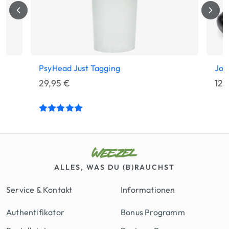
PsyHead Just Tagging
Joi
29,95
€
12,
Bewertet
mit
5.00
von 5
ALLES, WAS DU (B)RAUCHST
Service & Kontakt
Informationen
Authentifikator
Bonus Programm