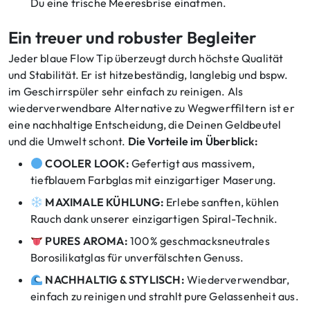
Du eine frische Meeresbrise einatmen.
Ein treuer und robuster Begleiter
Jeder blaue Flow Tip überzeugt durch höchste Qualität
und Stabilität. Er ist hitzebeständig, langlebig und bspw.
im Geschirrspüler sehr einfach zu reinigen. Als
wiederverwendbare Alternative zu Wegwerffiltern ist er
eine nachhaltige Entscheidung, die Deinen Geldbeutel
und die Umwelt schont.
Die Vorteile im Überblick:
COOLER LOOK:
Gefertigt aus massivem,
tiefblauem Farbglas mit einzigartiger Maserung.
MAXIMALE KÜHLUNG:
Erlebe sanften, kühlen
Rauch dank unserer einzigartigen Spiral-Technik.
PURES AROMA:
100% geschmacksneutrales
Borosilikatglas für unverfälschten Genuss.
NACHHALTIG & STYLISCH:
Wiederverwendbar,
einfach zu reinigen und strahlt pure Gelassenheit aus.