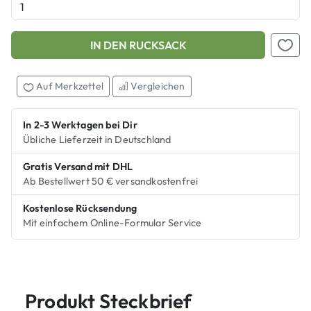
IN DEN RUCKSACK
Add this product to your shopping cart
Auf M
Auf Merkzettel
Vergleichen
In 2-3 Werktagen bei Dir
Übliche Lieferzeit in Deutschland
Gratis Versand mit DHL
Ab Bestellwert 50 € versandkostenfrei
Kostenlose Rücksendung
Mit einfachem Online-Formular Service
Produkt Steckbrief