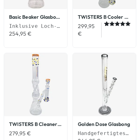
Basic Beaker Glasbongs
TWISTERS B Cooler Glasbongs
299,95
Inklusive Loch-Diffusor-Shillum
Bewertet
1
254,95
€
€
mit
5.00
von 5,
basierend
auf
Kundenbew
ertung
TWISTERS B Cleaner Glasbongs
Golden Dose Glasbong
279,95
€
Handgefertigtes 55cm Bong-Set (NS 19)