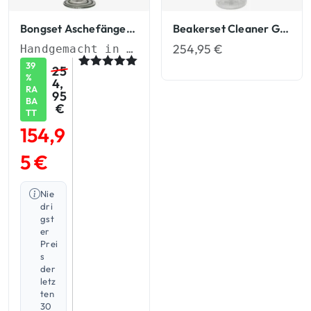
Bongset Aschefänger Glasbongs
Beakerset Cleaner Glasbongs
254,95
€
Handgemacht in Deutschland
39
25
Bewertet
1
%
4,
mit
5.00
RA
95
von 5,
BA
€
basierend
TT
auf
154,9
Kundenbew
ertung
5
€
Nie
dri
gst
er
Prei
s
der
letz
ten
30