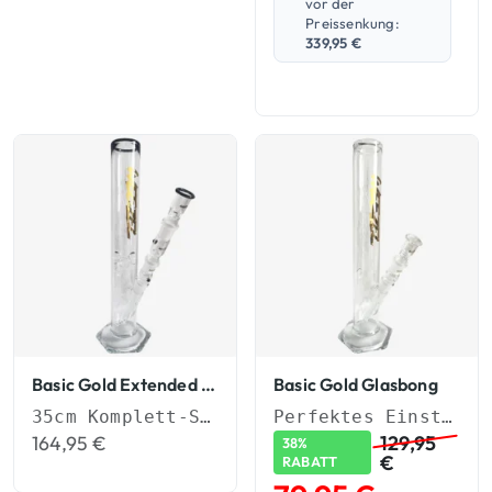
vor der
Preissenkung:
339,95
€
Basic Gold Extended Glasbong
Basic Gold Glasbong
35cm Komplett-Set (NS 19) mit Aktivkohle-Adapter & Eiskerben.
Perfektes Einsteiger-Set in handgemachter Qualität
164,95
€
129,95
38%
€
RABATT