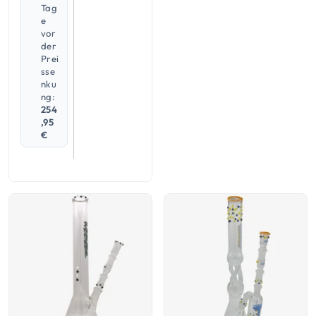
Tag
e
vor
der
Prei
sse
nku
ng:
254
,95
€