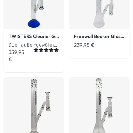
TWISTERS Cleaner Glasbongs
Freewall Beaker Glasbongs
239,95
€
Die außergewöhnliche Glasbong
359,95
Bewertet
3
€
mit
5.00
von 5,
basierend
auf
Kundenbew
ertungen