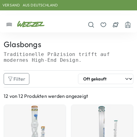
Skip to main content
Direkt zum Inhalt
Weiter zum Footer
VERSAND
AUS DEUTSCHLAND
Menü
Suche öffnen
Merkzettel
Vergleichs
War
Glasbongs
Traditionelle Präzision trifft auf
modernes High-End Design.
Filter
12 von 12 Produkten werden angezeigt