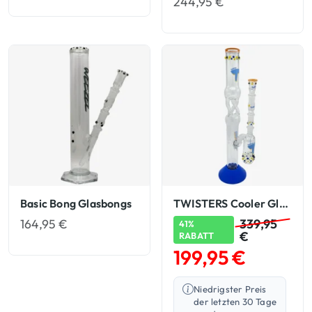
244,95
€
Basic Bong Glasbongs
TWISTERS Cooler Glasbongs
164,95
€
339,95
41%
€
RABATT
199,95
€
Niedrigster Preis
der letzten 30 Tage