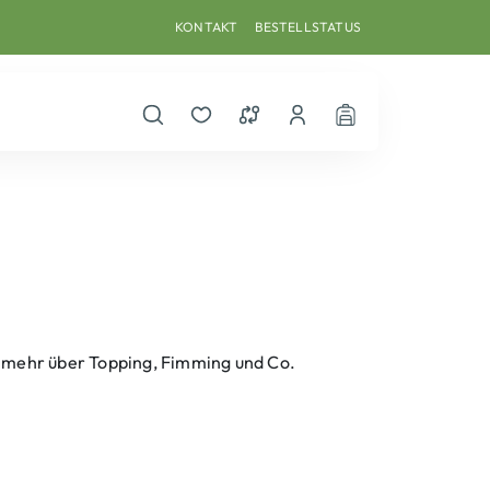
KONTAKT
BESTELLSTATUS
Suche öffnen
Merkzettel
Vergleichsliste
Dein Benutzerkonto
Warenkorb
e mehr über Topping, Fimming und Co.