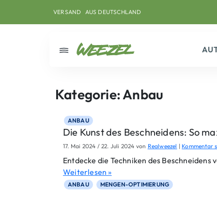
Skip to main content
Direkt zum Inhalt
Weiter zum Footer
VERSAND
AUS DEUTSCHLAND
AU
Menü
Kategorie:
Anbau
ANBAU
Die Kunst des Beschneidens: So ma
17. Mai 2024
/
22. Juli 2024
von
Realweezel
|
Kommentar s
Entdecke die Techniken des Beschneidens v
Weiterlesen »
ANBAU
MENGEN-OPTIMIERUNG