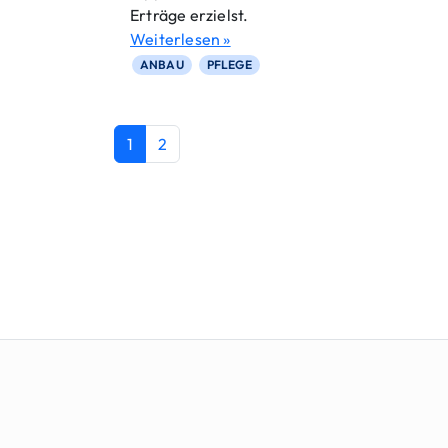
Erträge erzielst.
Weiterlesen »
ANBAU
PFLEGE
Aktuelle Seite
Seite
1
2
Seiten-Navigation