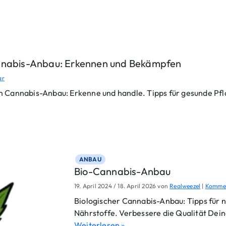
annabis-Anbau: Erkennen und Bekämpfen
z
ar
u
Cannabis-Anbau: Erkenne und handle. Tipps für gesunde Pfla
K
r
a
n
k
h
e
i
ANBAU
t
Bio-Cannabis-Anbau
e
19. April 2024
/
18. April 2026
von
Realweezel
|
Kommen
n
u
Biologischer Cannabis-Anbau: Tipps für 
n
Nährstoffe. Verbessere die Qualität Dein
d
S
Weiterlesen »