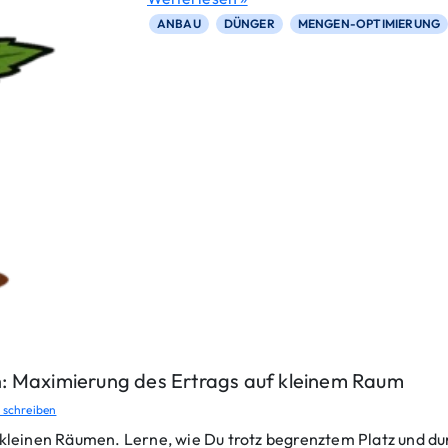
c
ANBAU
DÜNGER
MENGEN-OPTIMIERUNG
h
ä
d
l
i
n
g
e
i
m
C
a
n
n
a
b
i
s
-
A
: Maximierung des Ertrags auf kleinem Raum
n
b
schreiben
a
 kleinen Räumen. Lerne, wie Du trotz begrenztem Platz und d
u