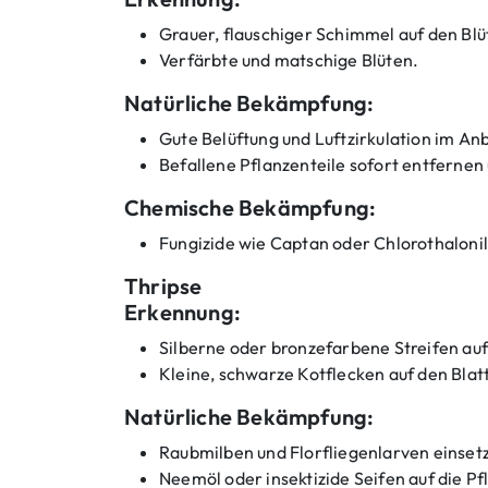
p
Grauer, flauschiger Schimmel auf den Blü
f
Verfärbte und matschige Blüten.
e
n
Natürliche Bekämpfung:
Gute Belüftung und Luftzirkulation im An
Befallene Pflanzenteile sofort entfernen
Chemische Bekämpfung:
Fungizide wie Captan oder Chlorothaloni
Thripse
Erkennung:
Silberne oder bronzefarbene Streifen auf
Kleine, schwarze Kotflecken auf den Blat
Natürliche Bekämpfung:
Raubmilben und Florfliegenlarven einset
Neemöl oder insektizide Seifen auf die P