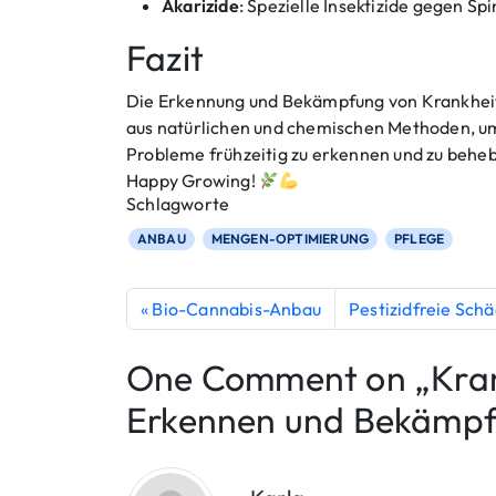
Akarizide
: Spezielle Insektizide gegen S
Fazit
Die Erkennung und Bekämpfung von Krankheite
aus natürlichen und chemischen Methoden, um 
Probleme frühzeitig zu erkennen und zu behe
Happy Growing!
Schlagworte
ANBAU
MENGEN-OPTIMIERUNG
PFLEGE
Bio-Cannabis-Anbau
Pestizidfreie Sc
One Comment on „Kran
Erkennen und Bekämp