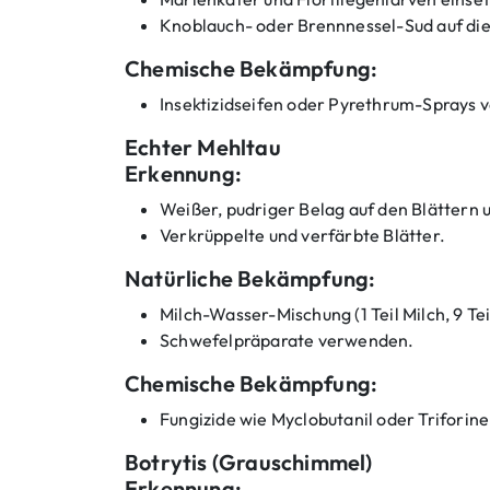
b
Knoblauch- oder Brennnessel-Sud auf die
i
s
Chemische Bekämpfung:
-
Insektizidseifen oder Pyrethrum-Sprays
n
b
Echter Mehltau
a
u
Erkennung:
:
E
Weißer, pudriger Belag auf den Blättern 
r
Verkrüppelte und verfärbte Blätter.
k
e
Natürliche Bekämpfung:
n
n
Milch-Wasser-Mischung (1 Teil Milch, 9 Te
e
Schwefelpräparate verwenden.
n
u
Chemische Bekämpfung:
n
d
Fungizide wie Myclobutanil oder Triforin
B
e
Botrytis (Grauschimmel)
k
ä
Erkennung: