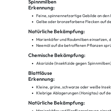
Spinnmilben
e
i
Erkennung:
t
e
Feine, spinnennetzartige Gebilde an den 
n
Gelbe oder bronzefarbene Flecken auf de
u
n
Natürliche Bekämpfung:
d
S
Marienkäfer und Raubmilben einsetzen, d
c
Neemöl auf die betroffenen Pflanzen spr
h
ä
Chemische Bekämpfung:
d
l
Akarizide (Insektizide gegen Spinnmilbe
i
n
Blattläuse
g
e
Erkennung:
i
Kleine, grüne, schwarze oder weiße Insek
Klebrige Ablagerungen (Honigtau) auf de
a
n
Natürliche Bekämpfung:
n
a
Marienkäfer und Florfliegenlarven einse