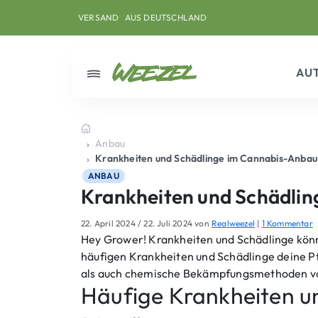
Skip to main content
Direkt zum Inhalt
Weiter zum Footer
VERSAND
AUS DEUTSCHLAND
AU
Menü
Startseite
Anbau
Krankheiten und Schädlinge im Cannabis-Anba
ANBAU
Krankheiten und Schädli
z
22. April 2024
/
22. Juli 2024
von
Realweezel
|
1 Kommentar
u
Hey Grower! Krankheiten und Schädlinge könn
häufigen Krankheiten und Schädlinge deine Pf
r
a
als auch chemische Bekämpfungsmethoden vor,
n
Häufige Krankheiten u
k
h