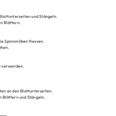
Blattunterseiten und Stängeln.
n Blättern.
ie Spinnmilben fressen.
ühen.
n) verwenden.
m
ten an den Blattunterseiten.
C
n Blättern und Stängeln.
tzen.