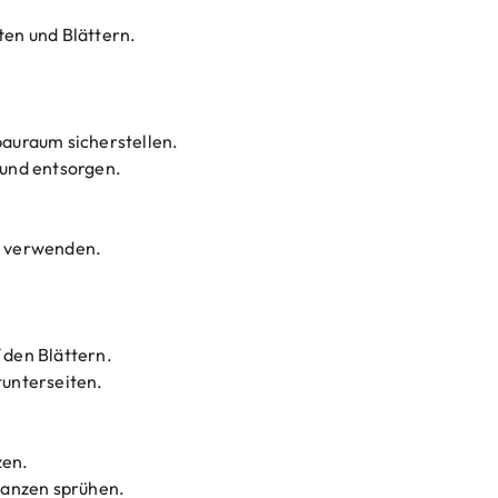
m
ten und Blättern.
bauraum sicherstellen.
 und entsorgen.
l verwenden.
 den Blättern.
tunterseiten.
zen.
flanzen sprühen.