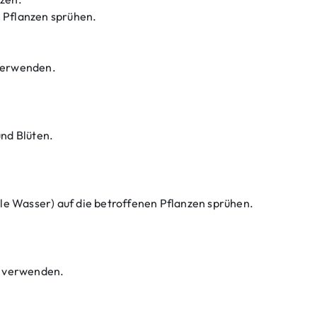
 Pflanzen sprühen.
A
 verwenden.
und Blüten.
ile Wasser) auf die betroffenen Pflanzen sprühen.
e verwenden.