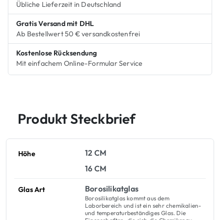
I
Übliche Lieferzeit in Deutschland
S
Gratis Versand mit DHL
T
Ab Bestellwert 50 € versandkostenfrei
E
R
Kostenlose Rücksendung
S
Mit einfachem Online-Formular Service
M
e
n
g
Produkt Steckbrief
e
12 CM
Höhe
16 CM
Borosilikatglas
Glas Art
Borosilikatglas kommt aus dem
Laborbereich und ist ein sehr chemikalien-
und temperaturbeständiges Glas. Die