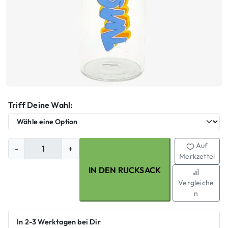
Triff Deine Wahl:
Produkt-Variante wählen
Größe
S
Auf
-
+
t
Merkzettel
a
IN DEN RUCKSACK
s
Vergleiche
h
n
T
W
In 2-3 Werktagen bei Dir