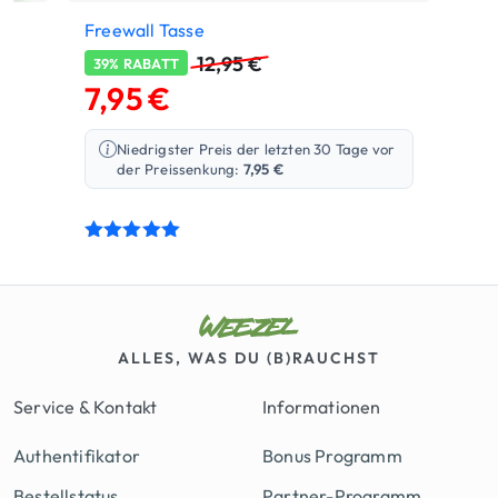
Freewall Tasse
12,95
€
39% RABATT
7,95
€
Niedrigster Preis der letzten 30 Tage vor
der Preissenkung:
7,95
€
Bewertet
mit
5.00
von 5
ALLES, WAS DU (B)RAUCHST
Service & Kontakt
Informationen
Authentifikator
Bonus Programm
Bestellstatus
Partner-Programm