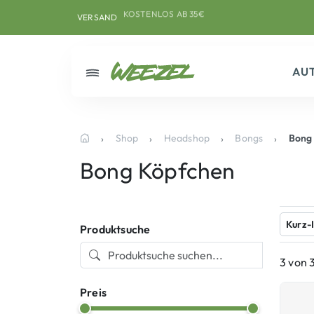
Skip to main content
Direkt zum Inhalt
Weiter zum Footer
KOSTENLOS AB 35€
VERSAND
AU
Menü
Shop
Headshop
Bongs
Bong
Startseite
Bong Köpfchen
Kurz-
Produktsuche
3 von 
Preis