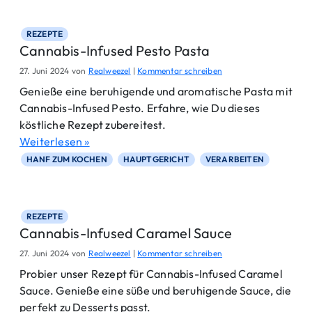
I
n
f
REZEPTE
u
Cannabis-Infused Pesto Pasta
s
e
27. Juni 2024
von
Realweezel
|
Kommentar schreiben
d
Genieße eine beruhigende und aromatische Pasta mit
C
Cannabis-Infused Pesto. Erfahre, wie Du dieses
h
o
köstliche Rezept zubereitest.
c
Weiterlesen »
o
l
HANF ZUM KOCHEN
HAUPTGERICHT
VERARBEITEN
a
t
e
B
REZEPTE
a
Cannabis-Infused Caramel Sauce
r
k
27. Juni 2024
von
Realweezel
|
Kommentar schreiben
Probier unser Rezept für Cannabis-Infused Caramel
Sauce. Genieße eine süße und beruhigende Sauce, die
perfekt zu Desserts passt.