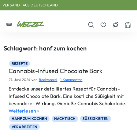
Skip to main content
Direkt zum Inhalt
Weiter zum Footer
VERSAND
AUS DEUTSCHLAND
Menü
Suche öffnen
Merkzettel
Vergleichs
War
Schlagwort:
hanf zum kochen
REZEPTE
Cannabis-Infused Chocolate Bark
z
27. Juni 2024
von
Realweezel
|
1 Kommentar
u
Entdecke unser detailliertes Rezept für Cannabis-
C
Infused Chocolate Bark: Eine köstliche Süßigkeit mit
a
n
besonderer Wirkung. Genieße Cannabis Schokolade.
n
Weiterlesen »
a
b
HANF ZUM KOCHEN
NACHTISCH
SÜSSIGKEITEN
i
VERARBEITEN
s
-