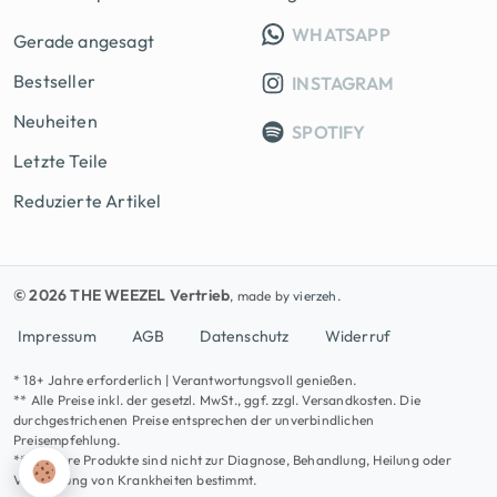
INFO GRUPP
WHATSAPP
Gerade angesagt
Bestseller
INSTAGRAM
Neuheiten
SPOTIFY
Letzte Teile
Reduzierte Artikel
© 2026 THE WEEZEL Vertrieb
, made by
vierzeh.
Impressum
AGB
Datenschutz
Widerruf
* 18+ Jahre erforderlich | Verantwortungsvoll genießen.
** Alle Preise inkl. der gesetzl. MwSt., ggf. zzgl. Versandkosten. Die
durchgestrichenen Preise entsprechen der unverbindlichen
Preisempfehlung.
*** Unsere Produkte sind nicht zur Diagnose, Behandlung, Heilung oder
Vorbeugung von Krankheiten bestimmt.