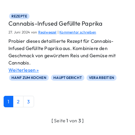
REZEPTE
Cannabis-Infused Gefüllte Paprika
27. Juni 2024
von
Realweezel
|
Kommentar schreiben
Probier dieses detaillierte Rezept für Cannabis-
Infused Gefüllte Paprika aus. Kombiniere den
Geschmack von gewürztem Reis und Gemüse mit
Cannabis.
Weiterlesen »
HANF ZUM KOCHEN
HAUPTGERICHT
VERARBEITEN
Aktuelle Seite
Seite
Seite
1
2
3
Seiten-Navigation
[
Seite
1
von
3 ]