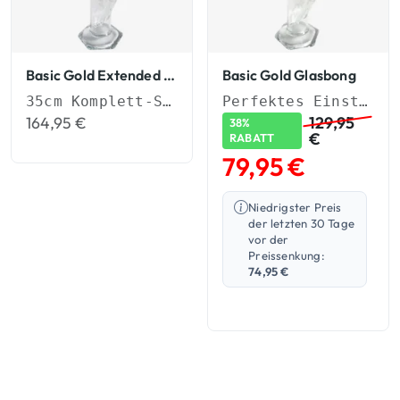
Basic Gold Extended Glasbong
Basic Gold Glasbong
35cm Komplett-Set (NS 19) mit Aktivkohle-Adapter & Eiskerben.
Perfektes Einsteiger-Set in handgemachter Qualität
164,95
€
129,95
38%
€
RABATT
79,95
€
Niedrigster Preis
der letzten 30 Tage
vor der
Preissenkung:
74,95
€