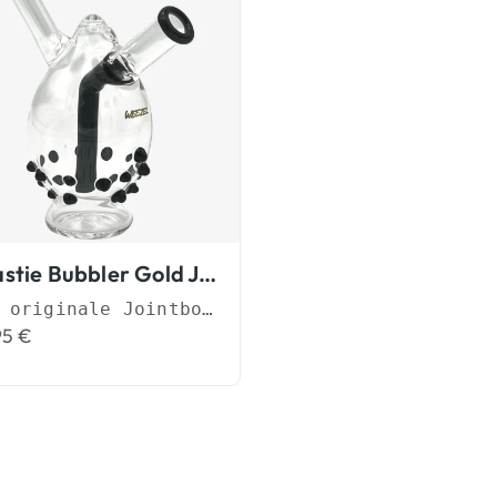
Beastie Bubbler Gold Joint Bubbler
Die originale Jointbong im Handformat
95
€