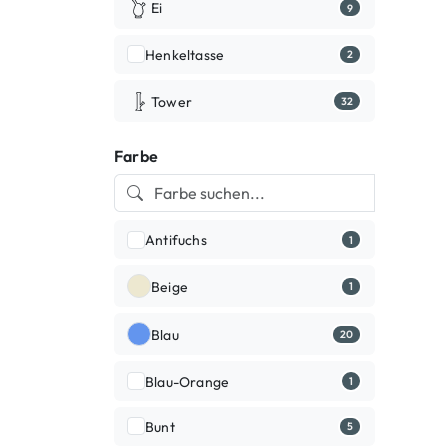
Ei
9
Henkeltasse
2
Tower
32
Farbe
Antifuchs
1
Beige
1
Blau
20
Blau-Orange
1
Bunt
5