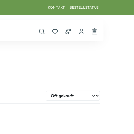
KONTAKT
BESTELLSTATUS
Suche öffnen
Merkzettel
Vergleichsliste
Dein Benutzerkonto
Warenkorb