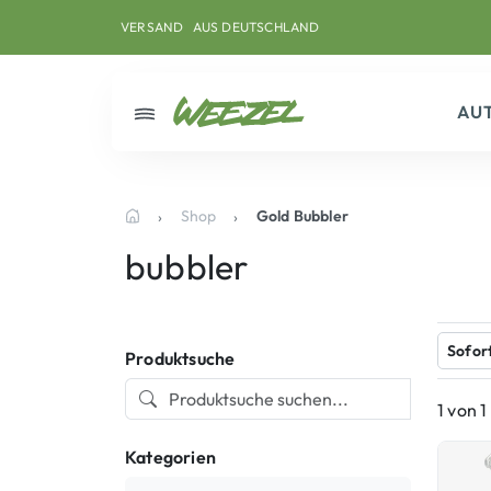
Skip to main content
Direkt zum Inhalt
Weiter zum Footer
VERSAND
AUS DEUTSCHLAND
AU
Menü
Shop
Gold Bubbler
Startseite
bubbler
Sofor
Produktsuche
1 von 
Kategorien