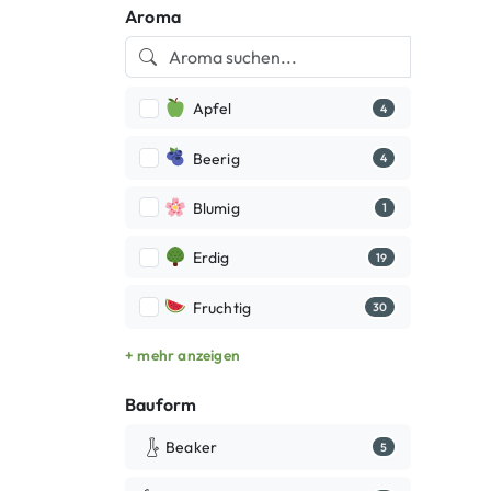
Aroma
Apfel
4
Beerig
4
Blumig
1
Erdig
19
Fruchtig
30
+ mehr anzeigen
Bauform
Beaker
5