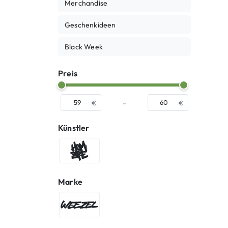
Merchandise
Geschenkideen
Black Week
Preis
-
€
€
Künstler
Hombre SUK
Marke
WEEZEL®