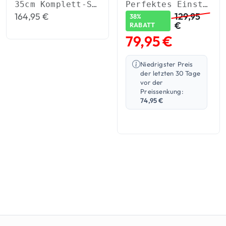
35cm Komplett-Set (NS 19) mit Aktivkohle-Adapter & Eiskerben.
Perfektes Einsteiger-Set in handgemachter Qualität
164,95
€
129,95
38%
€
RABATT
79,95
€
Niedrigster Preis
der letzten 30 Tage
vor der
Preissenkung:
74,95
€