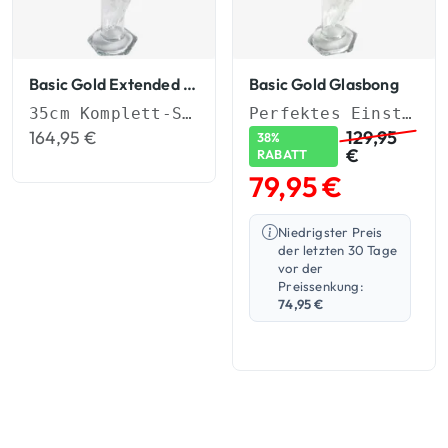
Basic Gold Extended Glasbong
Basic Gold Glasbong
35cm Komplett-Set (NS 19) mit Aktivkohle-Adapter & Eiskerben.
Perfektes Einsteiger-Set in handgemachter Qualität
164,95
€
129,95
38%
€
RABATT
79,95
€
Niedrigster Preis
der letzten 30 Tage
vor der
Preissenkung:
74,95
€