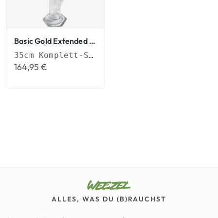
Basic Gold Extended Glasbong
35cm Komplett-Set (NS 19) mit Aktivkohle-Adapter & Eiskerben.
164,95
€
ALLES, WAS DU (B)RAUCHST