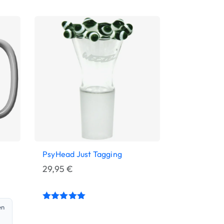
PsyHead Just Tagging
29,95
€
Bewertet
en
mit
5.00
von 5