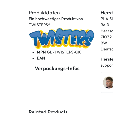
Produktdaten
Herst
Ein hochwertiges Produkt von
PLAISI
TWISTERS®
Reiß
Herrsc
71032 
BW
Deuts
MPN
GB-TWISTERS-GK
EAN
Herste
suppo
Verpackungs-Infos
Related Products