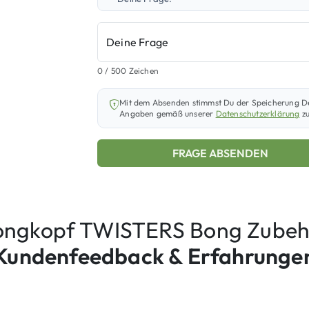
Deine Frage
0
/ 500 Zeichen
Mit dem Absenden stimmst Du der Speicherung D
Angaben gemäß unserer
Datenschutzerklärung
zu
FRAGE ABSENDEN
ongkopf TWISTERS Bong Zubeh
Kundenfeedback & Erfahrunge