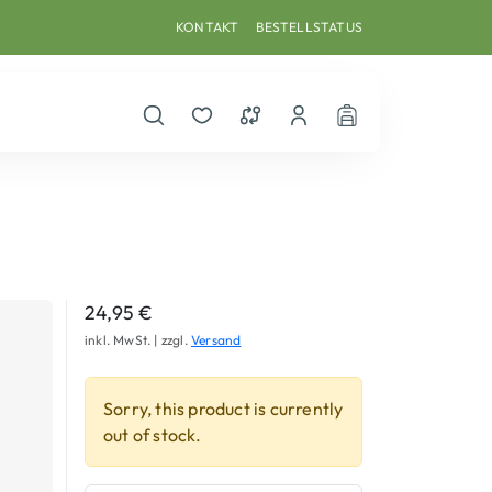
KONTAKT
BESTELLSTATUS
Suche öffnen
Merkzettel
Vergleichsliste
Dein Benutzerkonto
Warenkorb
24,95
€
inkl. MwSt. | zzgl.
Versand
Sorry, this product is currently
out of stock.