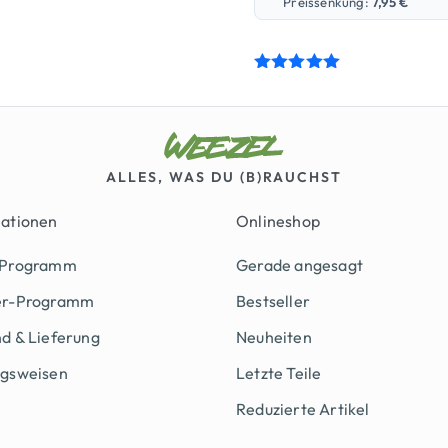
Preissenkung:
7,95
€
Bewertet
mit
5.00
von 5
ALLES, WAS DU (B)RAUCHST
mationen
Onlineshop
 Programm
Gerade angesagt
er-Programm
Bestseller
d & Lieferung
Neuheiten
ngsweisen
Letzte Teile
Reduzierte Artikel