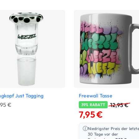
gkopf Just Tagging
Freewall Tasse
,95
€
12,95
€
39% RABATT
7,95
€
Niedrigster Preis der letzt
30 Tage vor der