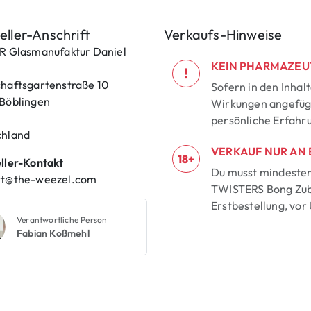
eller-Anschrift
Verkaufs-Hinweise
R Glasmanufaktur Daniel
KEIN PHARMAZEU
!
haftsgartenstraße 10
Sofern in den Inhal
Böblingen
Wirkungen angefügt
persönliche Erfahr
chland
VERKAUF NUR AN
18+
ller-Kontakt
Du musst mindestens
rt@the-weezel.com
TWISTERS Bong Zube
Erstbestellung, vor
Verantwortliche Person
Fabian Koßmehl