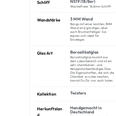
NS19 (18/8er)
Schliff
Wackelfreier 18,8mm Schliff
3 MM Wand
Wandstärke
Bongs mit einer leichten 3MM
Wand sind günstiger, aber
auch Bruchanfälliger. Sie
eignen sich ideal für
Einsteiger.
Borosilikatglas
Glas Art
Borosilikatglas kommt aus
dem Laborbereich und ist ein
sehr chemikalien- und
temperaturbeständiges Glas.
Die Eigenschaften, die sich die
Chemiker zu nutze machen,
kannst Du Dir nun auch holen.
Twisters
Kollektion
Handgemacht in
Herkunftslan
Deutschland
d