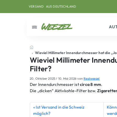
Skip to main content
Direkt zum Inhalt
Weiter zum Footer
VERSAND
AUS DEUTSCHLAND
AU
Menü
Startseite
Wieviel Millimeter Innendurchmesser hat die „J
Wieviel Millimeter Innen
Filter?
20. Oktober 2025
/
10. Mai 2026
von
Realweezel
Der Innendurchmesser ist
circa 8 mm
.
Die „dicken“ Aktivkohle-Filter bzw.
Zigaretten
Ist Versand in die Schweiz
Könne
möglich?
werd