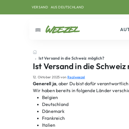
Skip to main content
Direkt zum Inhalt
Weiter zum Footer
VERSAND
AUS DEUTSCHLAND
AU
Menü
Startseite
Ist Versand in die Schweiz möglich?
Ist Versand in die Schweiz
12. Oktober 2025
von
Realweezel
Generell ja
, aber Du bist dafür verantwortlich
Wir haben bereits in folgende Länder verschic
Belgien
Deutschland
Dänemark
Frankreich
Italien