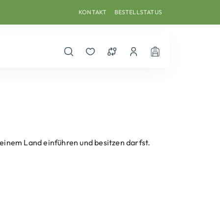
KONTAKT
BESTELLSTATUS
Suche öffnen
Merkzettel
Vergleichsliste
Dein Benutzerkonto
Warenkorb
 Deinem Land einführen und besitzen darfst.