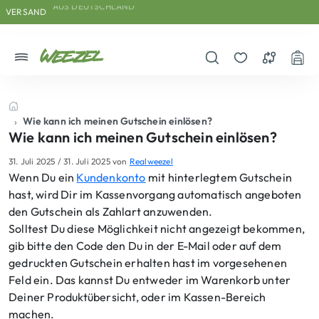
AUS DEUTSCHLAND
Skip to main content
Direkt zum Inhalt
Weiter zum Footer
VERSAND
Menü
Suche öffnen
Merkzettel
Vergleichs
War
Startseite
Wie kann ich meinen Gutschein einlösen?
Wie kann ich meinen Gutschein einlösen?
31. Juli 2025
/
31. Juli 2025
von
Realweezel
Wenn Du ein
Kundenkonto
mit hinterlegtem Gutschein
hast, wird Dir im Kassenvorgang automatisch angeboten
den Gutschein als Zahlart anzuwenden.
Solltest Du diese Möglichkeit nicht angezeigt bekommen,
gib bitte den Code den Du in der E-Mail oder auf dem
gedruckten Gutschein erhalten hast im vorgesehenen
Feld ein. Das kannst Du entweder im Warenkorb unter
Deiner Produktübersicht, oder im Kassen-Bereich
machen.